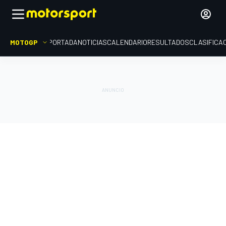
MOTOGP
PORTADA
NOTICIAS
CALENDARIO
RESULTADOS
CLASIFICA