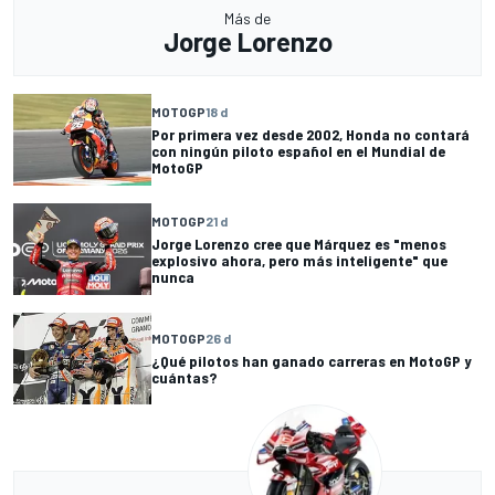
Más de
Jorge Lorenzo
MOTOGP
18 d
Por primera vez desde 2002, Honda no contará
con ningún piloto español en el Mundial de
MotoGP
MOTOGP
21 d
Jorge Lorenzo cree que Márquez es "menos
explosivo ahora, pero más inteligente" que
nunca
MOTOGP
26 d
¿Qué pilotos han ganado carreras en MotoGP y
cuántas?