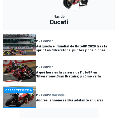
Más de
Ducati
MOTOGP
2 h
Así queda el Mundial de MotoGP 2026 tras la
sprint en Silverstone: puntos y posiciones
MOTOGP
2 h
A qué hora es la carrera de MotoGP en
Silverstone (Gran Bretaña) y cómo verla
CARACTERÍSTICA
MOTOGP
2 may 2015
Andrea Iannone saldrá adelante en Jerez