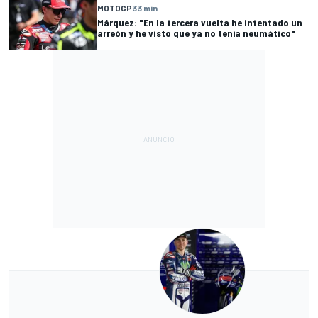
MOTOGP
33 min
Márquez: "En la tercera vuelta he intentado un
arreón y he visto que ya no tenía neumático"