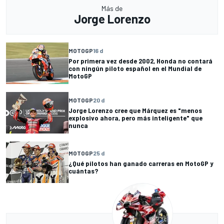
Más de
Jorge Lorenzo
MOTOGP
16 d
Por primera vez desde 2002, Honda no contará
con ningún piloto español en el Mundial de
MotoGP
MOTOGP
20 d
Jorge Lorenzo cree que Márquez es "menos
explosivo ahora, pero más inteligente" que
nunca
MOTOGP
25 d
¿Qué pilotos han ganado carreras en MotoGP y
cuántas?