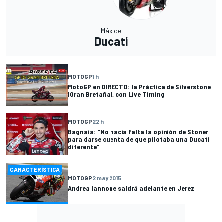
Más de
Ducati
MOTOGP
1 h
MotoGP en DIRECTO: la Práctica de Silverstone
(Gran Bretaña), con Live Timing
MOTOGP
22 h
Bagnaia: "No hacía falta la opinión de Stoner
para darse cuenta de que pilotaba una Ducati
diferente"
CARACTERÍSTICA
MOTOGP
2 may 2015
Andrea Iannone saldrá adelante en Jerez