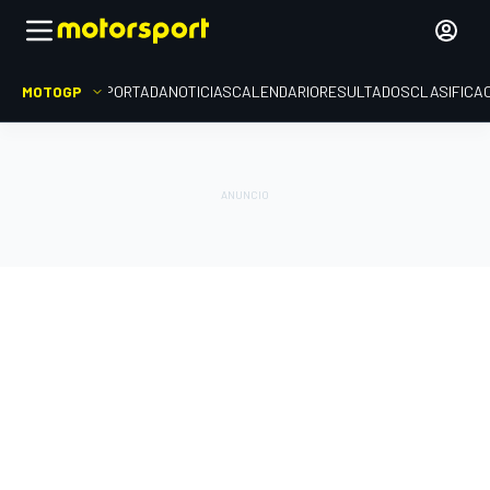
MOTOGP
PORTADA
NOTICIAS
CALENDARIO
RESULTADOS
CLASIFICA