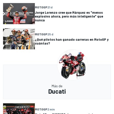
MOTOGP
21 d
Jorge Lorenzo cree que Márquez es "menos
explosivo ahora, pero más inteligente" que
nunca
MOTOGP
25 d
¿Qué pilotos han ganado carreras en MotoGP y
cuántas?
Más de
Ducati
MOTOGP
2 min