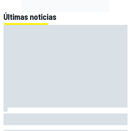
Últimas noticias
MotoGP en DIRECTO: la carrera sprint y clasificación en
Silverstone con Live Timing