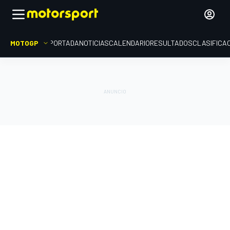
MOTOGP
PORTADA
NOTICIAS
CALENDARIO
RESULTADOS
CLASIFICA