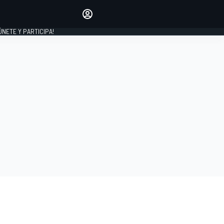
Haz que tu voz se escuche
comentando los artículos
 ÚNETE Y PARTICIPA!
INICIAR SESIÓN
EDICIÓN
ESPAÑA