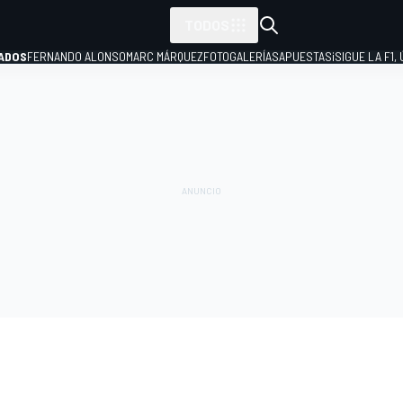
TODOS
ADOS
FERNANDO ALONSO
MARC MÁRQUEZ
FOTOGALERÍAS
APUESTAS
¡SIGUE LA F1,
P