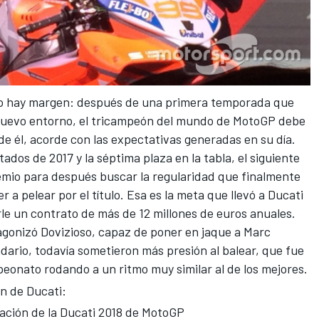
no hay margen: después de una
primera temporada que
nuevo entorno, el tricampeón del mundo de MotoGP debe
de él, acorde con las expectativas generadas en su día.
tados de 2017 y la séptima plaza en la tabla,
el siguiente
emio
para después buscar la regularidad que finalmente
er a pelear por el título. Esa es la meta que llevó a Ducati
erle un contrato de más de 12 millones de euros anuales.
agonizó Dovizioso, capaz de poner en jaque a Marc
ndario, todavía sometieron más presión al balear, que fue
eonato rodando a un ritmo muy similar al de los mejores.
ón de Ducati:
tación de la Ducati 2018 de MotoGP