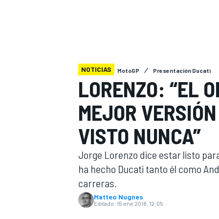
INDYCAR
WRC
NOTICIAS
MotoGP
Presentación Ducati
LORENZO: “EL O
MEJOR VERSIÓN 
VISTO NUNCA”
Jorge Lorenzo dice estar listo par
ha hecho Ducati tanto él como An
WEC
FÓRMULA E
carreras.
Matteo Nugnes
Editado:
15 ene 2018, 12:05