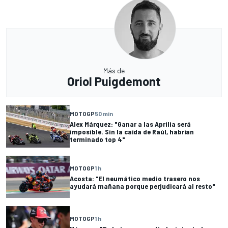
Más de
Oriol Puigdemont
MOTOGP
50 min
Alex Márquez: "Ganar a las Aprilia será
imposible. Sin la caída de Raúl, habrían
terminado top 4"
MOTOGP
1 h
Acosta: "El neumático medio trasero nos
ayudará mañana porque perjudicará al resto"
MOTOGP
1 h