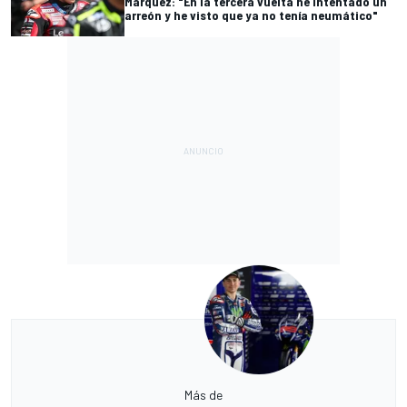
Márquez: "En la tercera vuelta he intentado un
arreón y he visto que ya no tenía neumático"
Más de