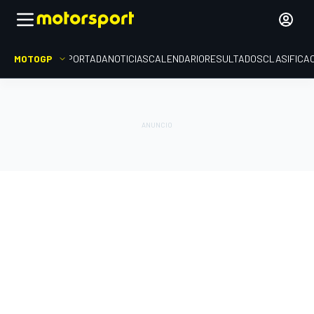
MOTOGP
PORTADA
NOTICIAS
CALENDARIO
RESULTADOS
CLASIFICA