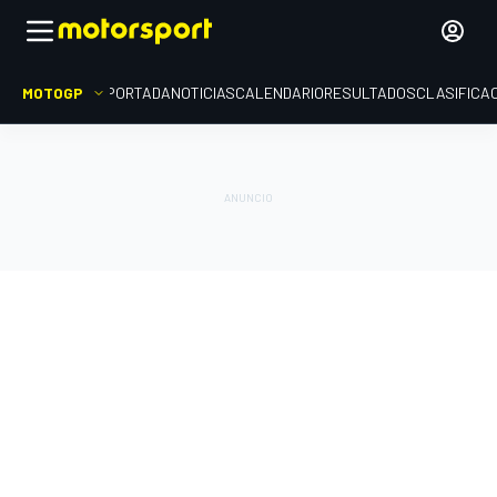
MOTOGP
PORTADA
NOTICIAS
CALENDARIO
RESULTADOS
CLASIFICA