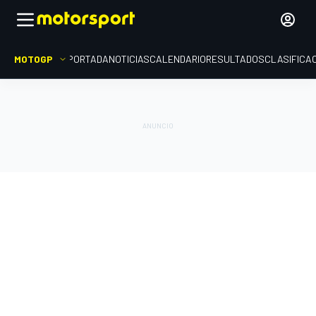
MOTOGP
PORTADA
NOTICIAS
CALENDARIO
RESULTADOS
CLASIFICA