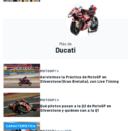
Más de
Ducati
MOTOGP
7 h
Así vivimos la Práctica de MotoGP en
Silverstone (Gran Bretaña), con Live Timing
MOTOGP
9 h
Qué pilotos pasan a la Q2 de MotoGP en
Silverstone y quiénes van a la Q1
CARACTERÍSTICA
MOTOGP
2 may 2015