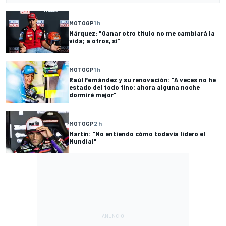
MOTOGP
1 h
Márquez: "Ganar otro título no me cambiará la
vida; a otros, sí"
MOTOGP
1 h
Raúl Fernández y su renovación: "A veces no he
estado del todo fino; ahora alguna noche
dormiré mejor"
MOTOGP
2 h
Martín: "No entiendo cómo todavía lidero el
Mundial"