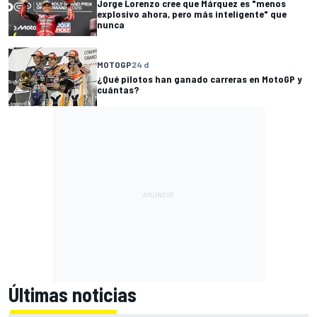
Jorge Lorenzo cree que Márquez es "menos
explosivo ahora, pero más inteligente" que
nunca
MOTOGP
24 d
¿Qué pilotos han ganado carreras en MotoGP y
cuántas?
Últimas noticias