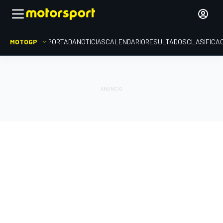
MOTOGP
PORTADA
NOTICIAS
CALENDARIO
RESULTADOS
CLASIFICA