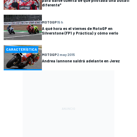
para darse cuenta de que pilotaba una Ducati
diferente"
MOTOGP
15 h
A qué hora es el viernes de MotoGP en
Silverstone (FP1 y Práctica) y cómo verlo
CARACTERÍSTICA
MOTOGP
2 may 2015
Andrea Iannone saldrá adelante en Jerez