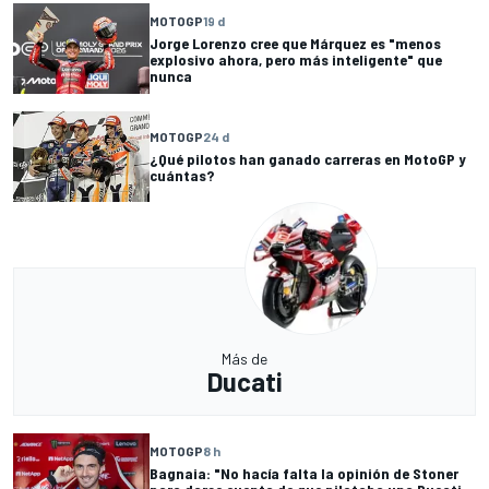
MOTOGP
19 d
Jorge Lorenzo cree que Márquez es "menos
explosivo ahora, pero más inteligente" que
nunca
MOTOGP
24 d
¿Qué pilotos han ganado carreras en MotoGP y
cuántas?
Más de
Ducati
MOTOGP
8 h
Bagnaia: "No hacía falta la opinión de Stoner