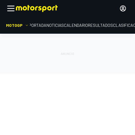
MOTOGP
PORTADA
NOTICIAS
CALENDARIO
RESULTADOS
CLASIFICA