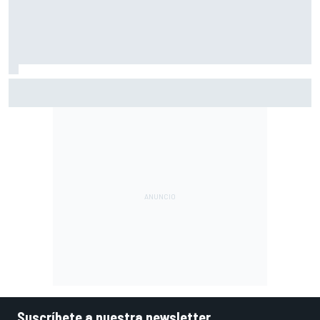
Vowles defiende el proyecto de Williams pese a sus pobres
resultados en 2026
Suscríbete a nuestra newsletter