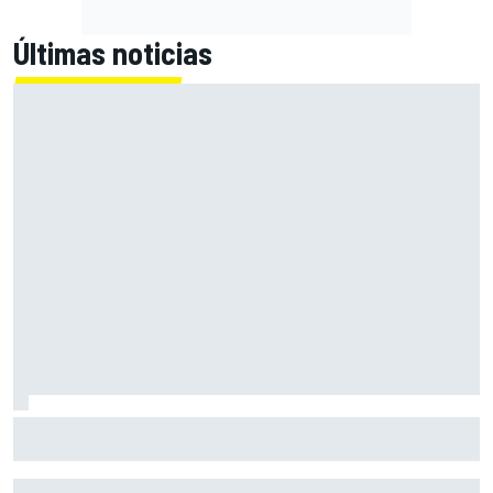
Últimas noticias
El momento en el que Stroll llegó a dejar de disfrutar de las
carreras