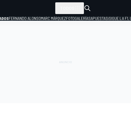
TODOS
ADOS
FERNANDO ALONSO
MARC MÁRQUEZ
FOTOGALERÍAS
APUESTAS
¡SIGUE LA F1,
P