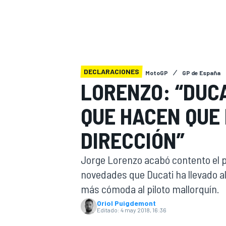
INDYCAR
WRC
DECLARACIONES
MotoGP
GP de España
LORENZO: “DUCA
QUE HACEN QUE 
DIRECCIÓN”
Jorge Lorenzo acabó contento el pr
novedades que Ducati ha llevado al 
WEC
FÓRMULA E
más cómoda al piloto mallorquín.
Oriol Puigdemont
Editado:
4 may 2018, 16:36