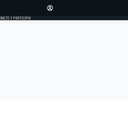
Haz que tu voz se escuche
comentando los artículos
 ÚNETE Y PARTICIPA!
INICIAR SESIÓN
EDICIÓN
ESPAÑA