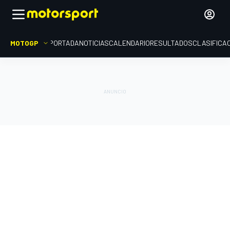
MOTOGP
PORTADA
NOTICIAS
CALENDARIO
RESULTADOS
CLASIFICA