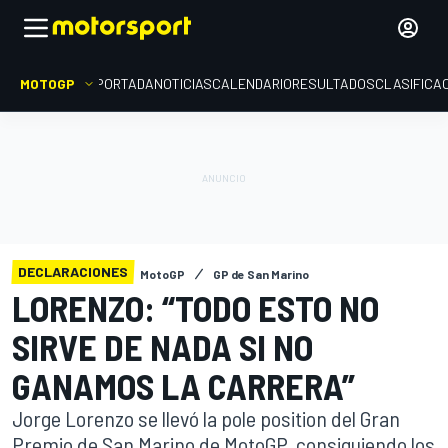
MOTOGP
PORTADA
NOTICIAS
CALENDARIO
RESULTADOS
CLASIFICA
DECLARACIONES
MotoGP
GP de San Marino
LORENZO: “TODO ESTO NO
SIRVE DE NADA SI NO
GANAMOS LA CARRERA”
Jorge Lorenzo se llevó la pole position del Gran
Premio de San Marino de MotoGP, consiguiendo los