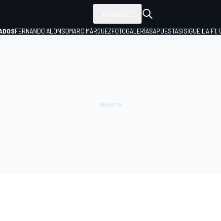
TODOS
ADOS
FERNANDO ALONSO
MARC MÁRQUEZ
FOTOGALERÍAS
APUESTAS
¡SIGUE LA F1,
P