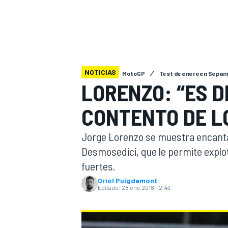
INDYCAR
WRC
NOTICIAS
MotoGP
Test de enero en Sepan
LORENZO: “ES D
CONTENTO DE LO
Jorge Lorenzo se muestra encanta
Desmosedici, que le permite explo
fuertes.
WEC
FÓRMULA E
Oriol Puigdemont
Editado:
28 ene 2018, 12:43