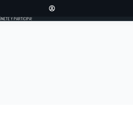
Haz que tu voz se escuche
comentando los artículos
 ÚNETE Y PARTICIPA!
INICIAR SESIÓN
EDICIÓN
ESPAÑA