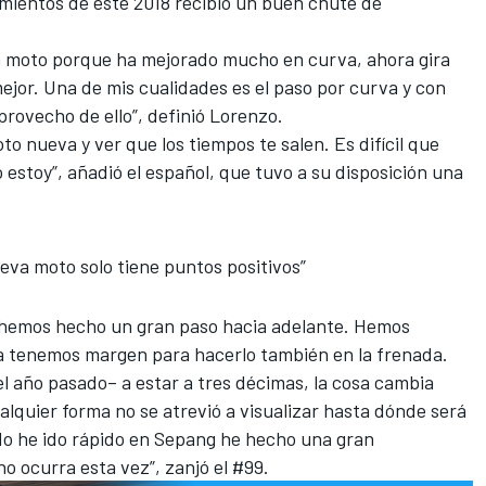
amientos de este 2018 recibió un buen chute de
a moto porque
ha mejorado mucho en curva
, ahora gira
mejor. Una de mis cualidades es el paso por curva y con
ovecho de ello”, definió Lorenzo.
o nueva y ver que los tiempos te salen. Es difícil que
 estoy”, añadió el español, que tuvo a su disposición una
eva moto solo tiene puntos positivos”
o hemos hecho
un gran paso hacia adelante
. Hemos
ra tenemos margen para hacerlo también en la frenada.
el año pasado– a estar a tres décimas, la cosa cambia
alquier forma no se atrevió a visualizar hasta dónde será
do he ido rápido en Sepang he hecho una gran
 ocurra esta vez”, zanjó el #99.