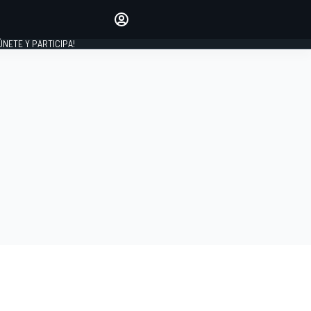
Haz que tu voz se escuche
comentando los artículos
 ÚNETE Y PARTICIPA!
INICIAR SESIÓN
EDICIÓN
ESPAÑA