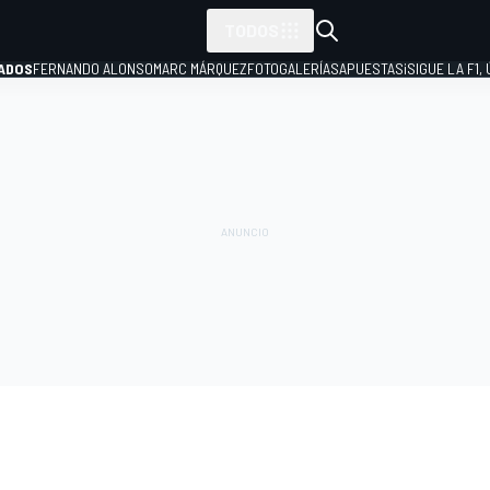
TODOS
ADOS
FERNANDO ALONSO
MARC MÁRQUEZ
FOTOGALERÍAS
APUESTAS
¡SIGUE LA F1,
P