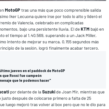
 en
MotoGP
tras una más que poco comprensible salida
ísimo
Iker Lecuona
quiere irse por todo lo alto y lideró el
Premio de Valencia, celebrado en complicadas
omentos, bajo una persistente lluvia. El de
KTM
bajó en
to el tiempo al 1.40.569, superando a un
Jack Miller
,
ltimo intento de mejorar su marca, 0.155 segundos más
principio de la sesión, logró finalmente acabar tercero.
 último jueves en el paddock de MotoGP
as que Rossi fue campeón
homenaje que le podemos hacer"
ucati
por delante de la
Suzuki
de
Joan Mir
, mientras que
o justo después de colocarse primero a falta de 25
ue luego mejoró tras volver al box pero que no le dio para