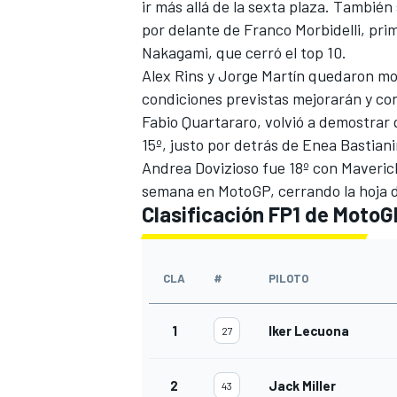
ir más allá de la sexta plaza. Tambié
por delante de
Franco Morbidelli
, pri
Nakagami
, que cerró el top 10.
Alex Rins
y
Jorge Martín
quedaron mom
condiciones previstas mejorarán y con
Fabio Quartararo
, volvió a demostrar
15º, justo por detrás de
Enea Bastiani
Andrea Dovizioso
fue 18º con
Maveric
semana en MotoGP, cerrando la hoja 
Clasificación FP1 de MotoG
MÁS CATEGORÍAS
CLA
#
PILOTO
1
Iker Lecuona
27
2
Jack Miller
43