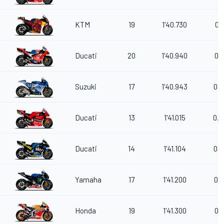
KTM
19
1'40.730
0.1
Ducati
20
1'40.940
0.3
Suzuki
17
1'40.943
0.3
Ducati
13
1'41.015
0.4
Ducati
14
1'41.104
0.5
Yamaha
17
1'41.200
0.6
Honda
19
1'41.300
0.7