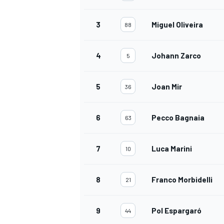
3
Miguel Oliveira
88
4
Johann Zarco
5
5
Joan Mir
36
6
Pecco Bagnaia
63
7
Luca Marini
10
8
Franco Morbidelli
21
9
Pol Espargaró
44