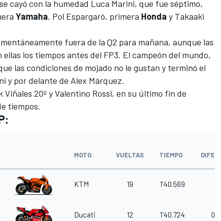
n se cayó con la humedad
Luca Marini
, que fue séptimo,
mera
Yamaha
,
Pol Espargaró
, primera
Honda
y
Takaaki
entáneamente fuera de la Q2 para mañana, aunque las
 ellas los tiempos antes del FP3. El campeón del mundo,
 que las condiciones de mojado no le gustan y terminó el
ni
y por delante de
Alex Márquez
.
k Viñales
20º y
Valentino Rossi
, en su último fin de
de tiempos.
P:
MOTO
VUELTAS
TIEMPO
DIFER
KTM
19
1'40.569
Ducati
12
1'40.724
0.1