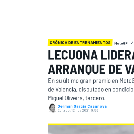
INDYCAR
WRC
CRÓNICA DE ENTRENAMIENTOS
MotoGP
LECUONA LIDERA
ARRANQUE DE V
En su último gran premio en MotoGP
de Valencia, disputado en condicion
Miguel Oliveira, tercero.
WEC
FÓRMULA E
Germán Garcia Casanova
Editado:
12 nov 2021, 9:56