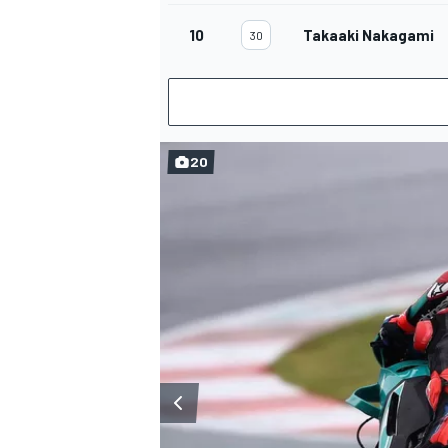
10
Takaaki Nakagami
30
20