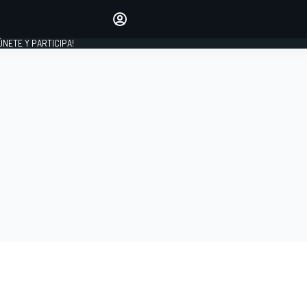
Haz que tu voz se escuche
comentando los artículos
 ÚNETE Y PARTICIPA!
INICIAR SESIÓN
EDICIÓN
ESPAÑA