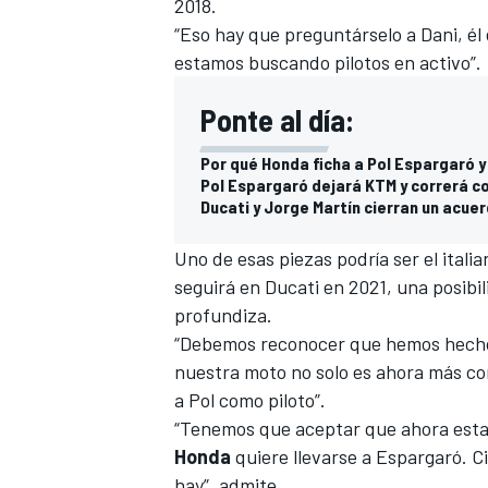
2018.
“Eso hay que preguntárselo a Dani, él
estamos buscando pilotos en activo”.
Ponte al día:
Por qué Honda ficha a Pol Espargaró 
Pol Espargaró dejará KTM y correrá c
Ducati y Jorge Martín cierran un acue
Uno de esas piezas podría ser el itali
seguirá en Ducati en 2021
, una posibi
MÁS CATEGORÍAS
profundiza.
“Debemos reconocer que hemos hecho 
nuestra moto no solo es ahora más co
a Pol como piloto”.
“Tenemos que aceptar que ahora esta
Honda
quiere llevarse a Espargaró
. C
hay”, admite.