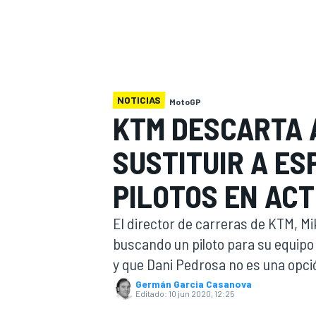
INDYCAR
WRC
NOTICIAS
MotoGP
KTM DESCARTA 
SUSTITUIR A E
PILOTOS EN ACT
El director de carreras de KTM, Mi
buscando un piloto para su equipo
WEC
FÓRMULA E
y que Dani Pedrosa no es una opci
Germán Garcia Casanova
Editado:
10 jun 2020, 12:25