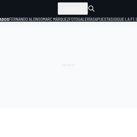
TODOS
ADOS
FERNANDO ALONSO
MARC MÁRQUEZ
FOTOGALERÍAS
APUESTAS
¡SIGUE LA F1,
P