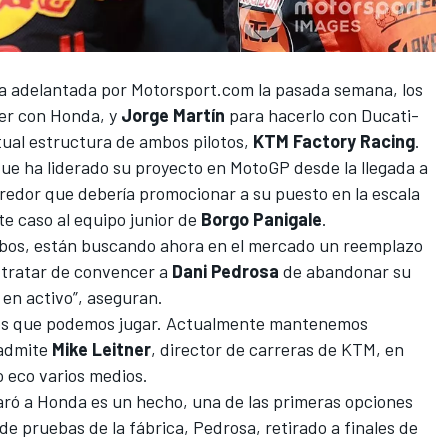
ia adelantada por
Motorsport.com
la pasada semana, los
er con Honda
, y
Jorge Martín
para hacerlo con Ducati-
tual estructura de ambos pilotos,
KTM Factory Racing
.
 que ha liderado su proyecto en
MotoGP
desde la llegada a
orredor que debería promocionar a su puesto en la escala
te caso al equipo junior de
Borgo Panigale
.
mbos, están buscando ahora en el mercado un reemplazo
n tratar de convencer a
Dani Pedrosa
de abandonar su
 en activo”, aseguran.
los que podemos jugar. Actualmente mantenemos
 admite
Mike Leitner
, director de carreras de KTM, en
o eco varios medios.
ró a Honda es un hecho, una de las primeras opciones
 de pruebas de la fábrica, Pedrosa, retirado a finales de