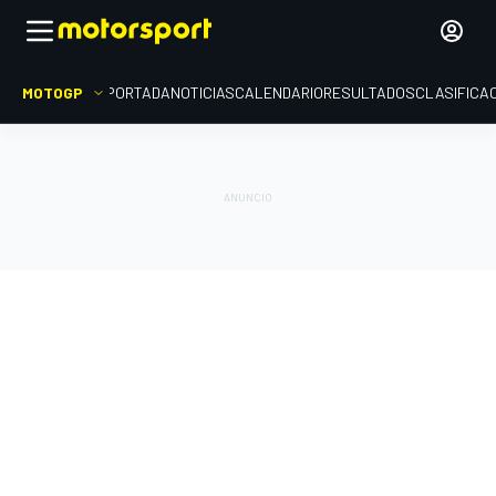
MOTOGP
PORTADA
NOTICIAS
CALENDARIO
RESULTADOS
CLASIFICA