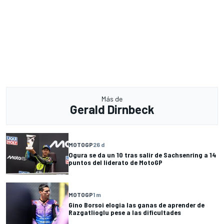
Más de
Gerald Dirnbeck
MOTOGP
26 d
Ogura se da un 10 tras salir de Sachsenring a 14
puntos del liderato de MotoGP
MOTOGP
1 m
Gino Borsoi elogia las ganas de aprender de
Razgatlioglu pese a las dificultades