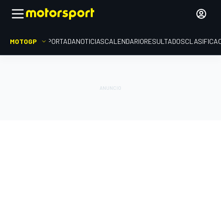
MOTOGP
PORTADA
NOTICIAS
CALENDARIO
RESULTADOS
CLASIFICA