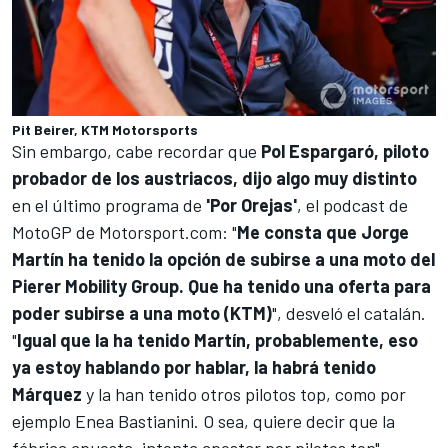
Pit Beirer, KTM Motorsports
Sin embargo, cabe recordar que
Pol Espargaró
, piloto
probador de los austriacos, dijo algo muy distinto
en el último programa de
'Por Orejas'
, el podcast de
MotoGP de
Motorsport.com
: "
Me consta que Jorge
Martín ha tenido la opción de subirse a una moto del
Pierer Mobility Group. Que ha tenido una oferta para
poder subirse a una moto (KTM)
", desveló el catalán.
"
Igual que la ha tenido Martín, probablemente, eso
ya estoy hablando por hablar, la habrá tenido
Márquez
y la han tenido otros pilotos top, como por
ejemplo Enea Bastianini. O sea, quiere decir que la
fábrica apuesta, intenta apostar por pilotos top",