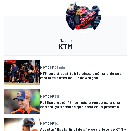
Más de
KTM
MOTOGP
25 min
KTM podrá sustituir la pieza anómala de sus
motores antes del GP de Aragón
MOTOGP
21 h
Pol Espargaró: "En principio vengo para una
carrera, ya veremos qué pasa en la próxima"
MOTOGP
1 d
Acosta: "Hasta final de año soy piloto de KTM y