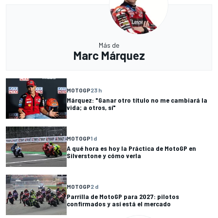
Más de
Marc Márquez
MOTOGP
23 h
Márquez: "Ganar otro título no me cambiará la
vida; a otros, sí"
MOTOGP
1 d
A qué hora es hoy la Práctica de MotoGP en
Silverstone y cómo verla
MOTOGP
2 d
Parrilla de MotoGP para 2027: pilotos
confirmados y así está el mercado