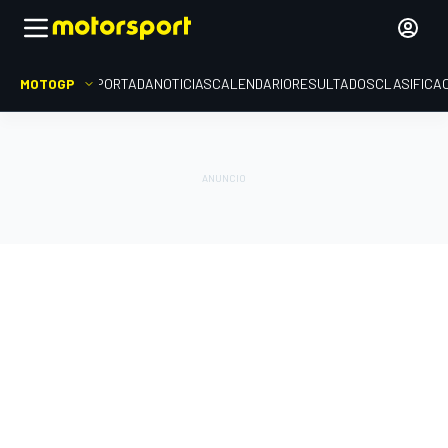
MOTOGP
PORTADA
NOTICIAS
CALENDARIO
RESULTADOS
CLASIFICA