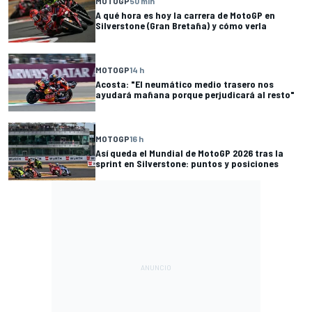
MOTOGP
50 min
A qué hora es hoy la carrera de MotoGP en
Silverstone (Gran Bretaña) y cómo verla
MOTOGP
14 h
Acosta: "El neumático medio trasero nos
ayudará mañana porque perjudicará al resto"
MOTOGP
16 h
Así queda el Mundial de MotoGP 2026 tras la
sprint en Silverstone: puntos y posiciones