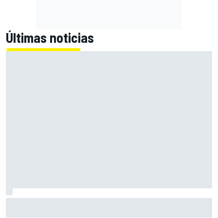
Últimas noticias
Palou roza su séptima pole, pero Rosenqvist se la arrebata
en Portland por 18 milésimas