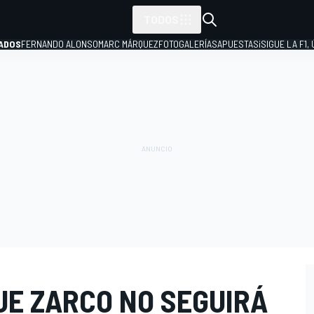
TODOS
ADOS
FERNANDO ALONSO
MARC MÁRQUEZ
FOTOGALERÍAS
APUESTAS
¡SIGUE LA F1,
P
UE ZARCO NO SEGUIRÁ