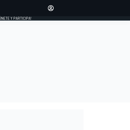
Haz que tu voz se escuche
comentando los artículos
 ÚNETE Y PARTICIPA!
INICIAR SESIÓN
EDICIÓN
ESPAÑA