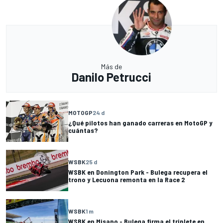
Más de
Danilo Petrucci
MOTOGP
24 d
¿Qué pilotos han ganado carreras en MotoGP y
cuántas?
WSBK
25 d
WSBK en Donington Park - Bulega recupera el
trono y Lecuona remonta en la Race 2
WSBK
1 m
WSBK en Misano - Bulega firma el triplete en