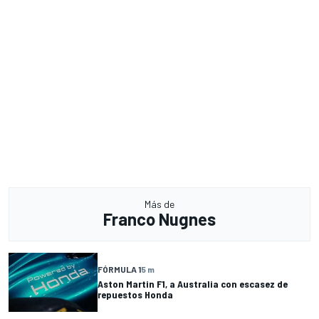
Más de
Franco Nugnes
FÓRMULA 1
5 m
Aston Martin F1, a Australia con escasez de
repuestos Honda