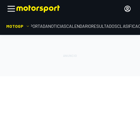
MOTOGP
PORTADA
NOTICIAS
CALENDARIO
RESULTADOS
CLASIFICA