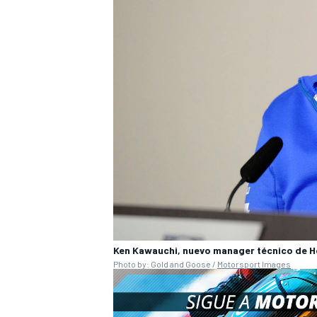
Ken Kawauchi, nuevo manager técnico de 
Photo by: Gold and Goose /
Motorsport Images