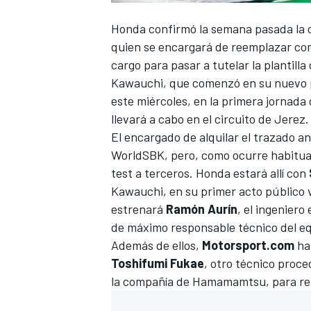
Honda confirmó la semana pasada la 
quien se encargará de reemplazar co
cargo para pasar a tutelar la plantill
Kawauchi
, que comenzó en su nuevo p
este miércoles, en la primera jornad
llevará a cabo en el circuito de Jerez.
El encargado de alquilar el trazado a
WorldSBK, pero, como ocurre habitual
test a terceros. Honda estará allí con
Kawauchi, en su primer acto público v
estrenará
Ramón Aurín
, el ingenier
de máximo responsable técnico del eq
Además de ellos,
Motorsport.com
ha
Toshifumi Fukae
, otro técnico proc
la compañía de Hamamamtsu, para ref