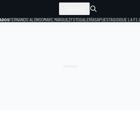
TODOS
ADOS
FERNANDO ALONSO
MARC MÁRQUEZ
FOTOGALERÍAS
APUESTAS
¡SIGUE LA F1,
P