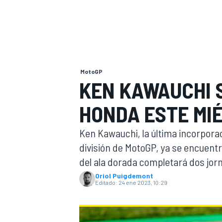
INDYCAR
WRC
MotoGP
KEN KAWAUCHI 
HONDA ESTE MI
Ken Kawauchi, la última incorpora
división de MotoGP, ya se encuent
del ala dorada completará dos jor
WEC
FÓRMULA E
Oriol Puigdemont
Editado:
24 ene 2023, 10:29