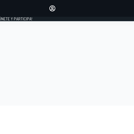
Haz que tu voz se escuche
comentando los artículos
 ÚNETE Y PARTICIPA!
INICIAR SESIÓN
EDICIÓN
ESPAÑA