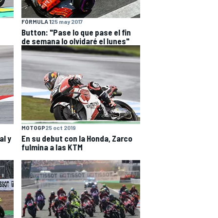
FÓRMULA 1
25 may 2017
Button: "Pase lo que pase el fin
de semana lo olvidaré el lunes"
MOTOGP
25 oct 2019
al y
En su debut con la Honda, Zarco
fulmina a las KTM