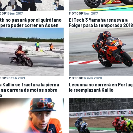
OGP
15 jun 2017
MOTOGP
1 jun 2017
th no pasará por el quirófano
El Tech 3 Yamaha renueva a
spera poder correr en Assen
Folger para la temporada 2018
OGP
28 feb 2021
MOTOGP
17 nov 2020
 Kallio se fractura la pierna
Lecuona no correrá en Portug
una carrera de motos sobre
le reemplazará Kallio
o