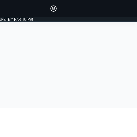
Haz que tu voz se escuche
comentando los artículos
 ÚNETE Y PARTICIPA!
INICIAR SESIÓN
EDICIÓN
ESPAÑA