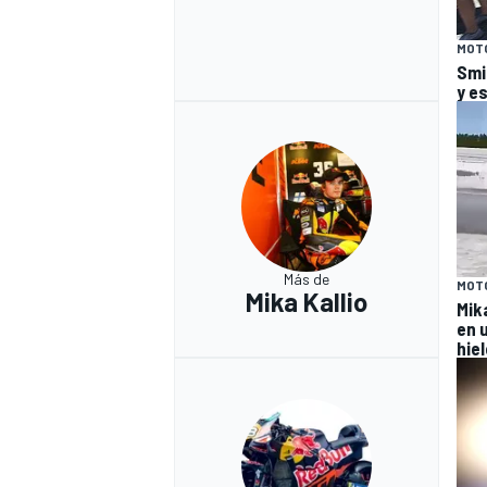
MOT
Smi
y e
Más de
MOT
Mika Kallio
Mika
en 
hiel