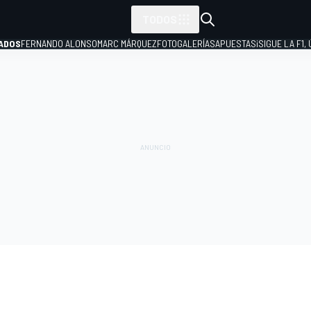
TODOS
ADOS
FERNANDO ALONSO
MARC MÁRQUEZ
FOTOGALERÍAS
APUESTAS
¡SIGUE LA F1,
P