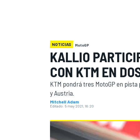
INDYCAR
WRC
NOTICIAS
MotoGP
KALLIO PARTIC
CON KTM EN DO
KTM pondrá tres MotoGP en pista 
y Austria.
Mitchell Adam
Editado:
5 may 2021, 16:20
WEC
FÓRMULA E