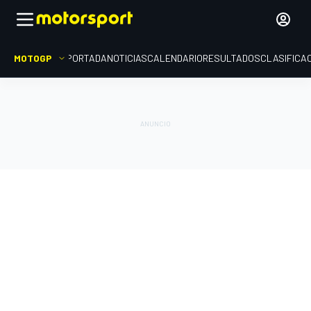
MOTOGP
PORTADA
NOTICIAS
CALENDARIO
RESULTADOS
CLASIFICA