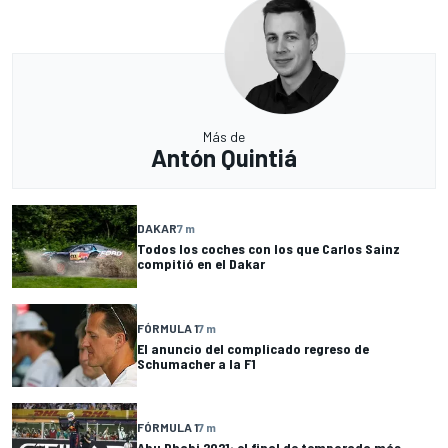
Más de
Antón Quintiá
DAKAR
7 m
Todos los coches con los que Carlos Sainz
compitió en el Dakar
FÓRMULA 1
7 m
El anuncio del complicado regreso de
Schumacher a la F1
FÓRMULA 1
7 m
Abu Dhabi 2021: el final de temporada más