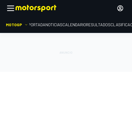
MOTOGP
PORTADA
NOTICIAS
CALENDARIO
RESULTADOS
CLASIFICA