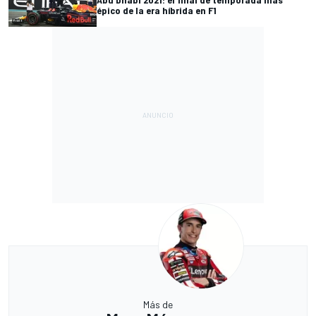
épico de la era híbrida en F1
Más de