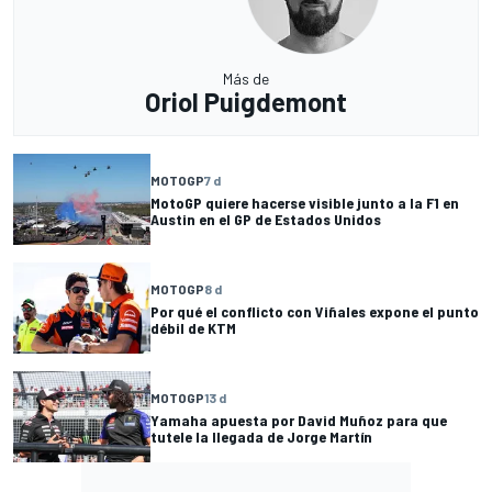
Más de
Oriol Puigdemont
MOTOGP
7 d
MotoGP quiere hacerse visible junto a la F1 en
Austin en el GP de Estados Unidos
MOTOGP
8 d
Por qué el conflicto con Viñales expone el punto
débil de KTM
MOTOGP
13 d
Yamaha apuesta por David Muñoz para que
tutele la llegada de Jorge Martín