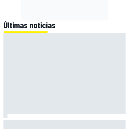
Últimas noticias
En marcha el sorteo de Ducati y Marc Márquez