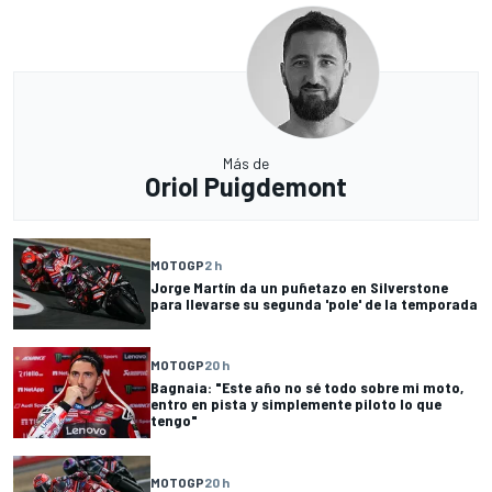
Más de
Oriol Puigdemont
MOTOGP
2 h
Jorge Martín da un puñetazo en Silverstone
para llevarse su segunda 'pole' de la temporada
MOTOGP
20 h
Bagnaia: "Este año no sé todo sobre mi moto,
entro en pista y simplemente piloto lo que
tengo"
MOTOGP
20 h