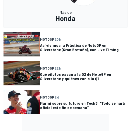
Más de
Honda
MOTOGP
20 h
Así vivimos la Práctica de MotoGP en
Silverstone (Gran Bretaña), con Live Timing
MOTOGP
22 h
Qué pilotos pasan a la Q2 de MotoGP en
Silverstone y quiénes van a la Q1
MOTOGP
2 d
Marini sobre su futuro en Tech3: "Todo se hará
oficial este fin de semana"