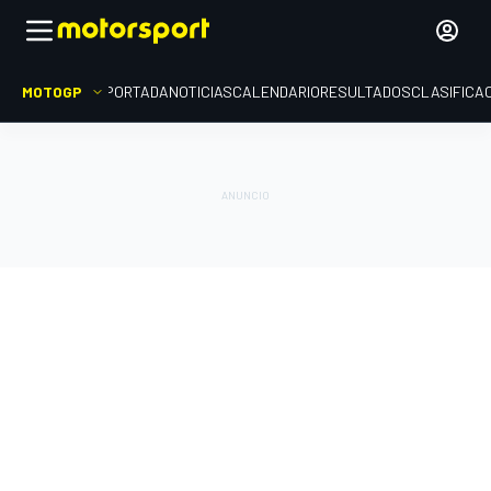
MOTOGP
PORTADA
NOTICIAS
CALENDARIO
RESULTADOS
CLASIFICA