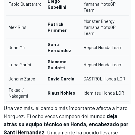
Diego
Fabio Quartararo
Yamaha MotoGP
Gubellini
Team
Monster Energy
Patrick
Ale
x Rins
Yamaha MotoGP
Primmer
Team
Santi
Joan Mir
Repsol Honda Team
Hernández
Giacomo
Luca Marini
Repsol Honda Team
Guidotti
Johann Zarco
David García
CASTROL Honda LCR
Takaaki
Klaus Nohles
Idemitsu Honda LCR
Nakagami
Una vez más, el cambio más importante afecta a Marc
Márquez. El ocho veces campeón del mundo
deja
atrás su equipo técnico en Honda, encabezado por
Santi Hernández
. Únicamente ha podido llevarse