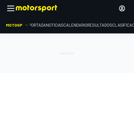
MOTOGP
PORTADA
NOTICIAS
CALENDARIO
RESULTADOS
CLASIFICA