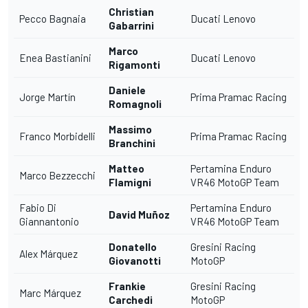
Christian
Pecco Bagnaia
Ducati Lenovo
Gabarrini
Marco
Enea Bastianini
Ducati Lenovo
Rigamonti
Daniele
Jorge Martín
Prima Pramac Racing
Romagnoli
Massimo
Franco Morbidelli
Prima Pramac Racing
Branchini
Matteo
Pertamina Enduro
Marco Bezzecchi
Flamigni
VR46 MotoGP Team
Fabio Di
Pertamina Enduro
David Muñoz
Giannantonio
VR46 MotoGP Team
Donatello
Gresini Racing
Alex Márquez
Giovanotti
MotoGP
Frankie
Gresini Racing
Marc Márquez
Carchedi
MotoGP