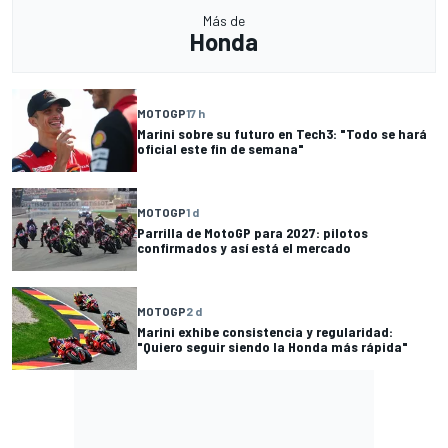
Más de
Honda
MOTOGP
17 h
Marini sobre su futuro en Tech3: "Todo se hará
oficial este fin de semana"
MOTOGP
1 d
Parrilla de MotoGP para 2027: pilotos
confirmados y así está el mercado
MOTOGP
2 d
Marini exhibe consistencia y regularidad:
"Quiero seguir siendo la Honda más rápida"