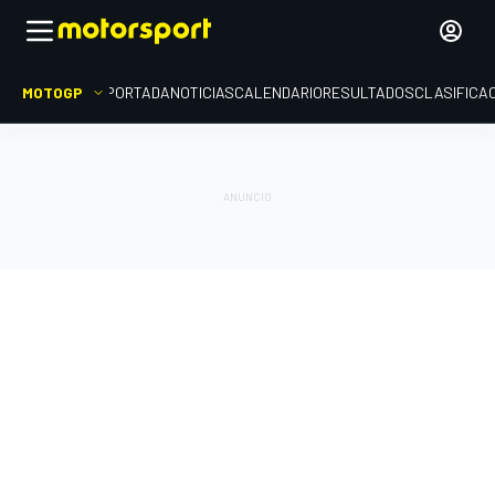
MOTOGP
PORTADA
NOTICIAS
CALENDARIO
RESULTADOS
CLASIFICA