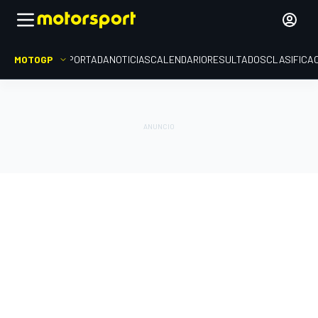
MOTOGP
PORTADA
NOTICIAS
CALENDARIO
RESULTADOS
CLASIFICA