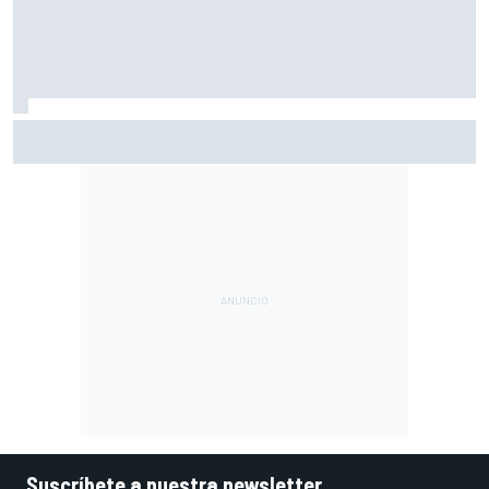
Por qué los progresos "no satisfacen" a Red Bull hasta
darle a Verstappen un coche ganador
Suscríbete a nuestra newsletter