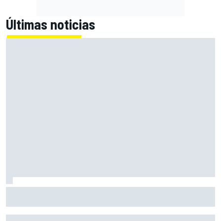
Últimas noticias
Primera mitad de año como equipo oficial: Audi mejoara a
Sauber "en todos los aspectos"