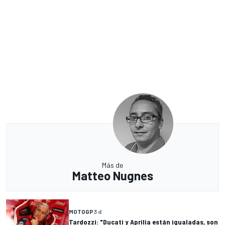
Más de
Matteo Nugnes
MOTOGP
3 d
Tardozzi: "Ducati y Aprilia están igualadas, son