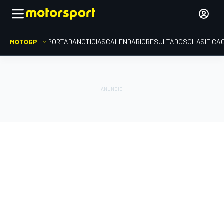
MOTOGP
PORTADA
NOTICIAS
CALENDARIO
RESULTADOS
CLASIFICA