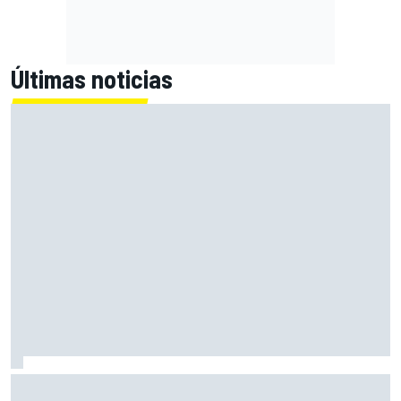
Últimas noticias
Las notas de mitad de temporada de la F1 2026: Cadillac
arranca con buen pie su aventura