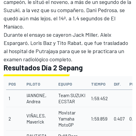
campeón, le situó el noveno, a más de un segundo de la
Suzuki, a la vez que su compañero, Dani Pedrosa, se
quedó aún más lejos, el 14º, a 1,4 segundos de El
Maníaco.
Durante el ensayo se cayeron Jack Miller, Aleix
Espargaró, Loris Baz y Tito Rabat, que fue trasladado
al hospital de Putrajaya para que se le practicara un
examen radiológico completo.
Resultados Día 2 Sepang
POS
PILOTO
EQUIPO
TIEMPO
DIF.
PR
IANNONE,
Team SUZUKI
1
1:59.452
Andrea
ECSTAR
Movistar
VIÑALES,
2
Yamaha
1:59.859
0.407
0.4
Maverick
MotoGP