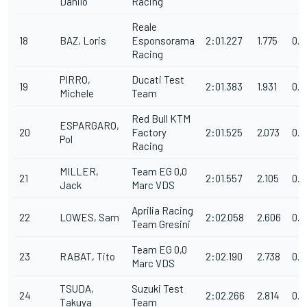
Danilo
Racing
Reale
18
BAZ, Loris
Esponsorama
2:01.227
1.775
0.1
Racing
PIRRO,
Ducati Test
19
2:01.383
1.931
0.1
Michele
Team
Red Bull KTM
ESPARGARO,
20
Factory
2:01.525
2.073
0.1
Pol
Racing
MILLER,
Team EG 0,0
21
2:01.557
2.105
0.0
Jack
Marc VDS
Aprilia Racing
22
LOWES, Sam
2:02.058
2.606
0.5
Team Gresini
Team EG 0,0
23
RABAT, Tito
2:02.190
2.738
0.1
Marc VDS
TSUDA,
Suzuki Test
24
2:02.266
2.814
0.0
Takuya
Team