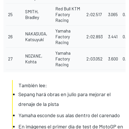
Red Bull KTM
SMITH,
25
Factory
2:02.517
3.065
0.2
Bradley
Racing
Yamaha
NAKASUGA,
26
Factory
2:02.893
3.441
0.3
Katsuyuki
Racing
Yamaha
NOZANE,
27
Factory
2:03.052
3.600
0.1
Kohta
Racing
También lee:
Sepang hará obras en julio para mejorar el
drenaje de la pista
Yamaha esconde sus alas dentro del carenado
En imágenes el primer día de test de MotoGP en