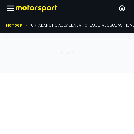
MOTOGP
PORTADA
NOTICIAS
CALENDARIO
RESULTADOS
CLASIFICA