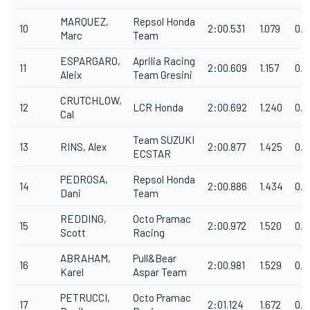
MARQUEZ,
Repsol Honda
10
2:00.531
1.079
0.0
Marc
Team
ESPARGARO,
Aprilia Racing
11
2:00.609
1.157
0.0
Aleix
Team Gresini
CRUTCHLOW,
12
LCR Honda
2:00.692
1.240
0.0
Cal
Team SUZUKI
13
RINS, Alex
2:00.877
1.425
0.1
ECSTAR
PEDROSA,
Repsol Honda
14
2:00.886
1.434
0.0
Dani
Team
REDDING,
Octo Pramac
15
2:00.972
1.520
0.0
Scott
Racing
ABRAHAM,
Pull&Bear
16
2:00.981
1.529
0.0
Karel
Aspar Team
PETRUCCI,
Octo Pramac
17
2:01.124
1.672
0.1