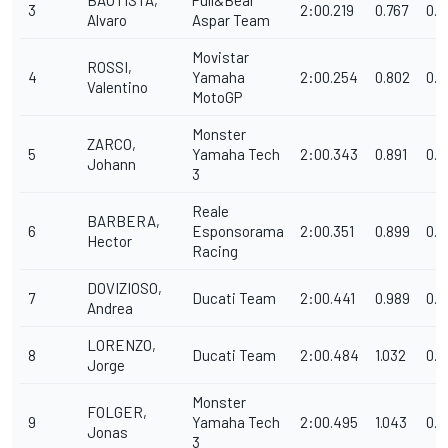
BAUTISTA,
Pull&Bear
3
2:00.219
0.767
0.3
Alvaro
Aspar Team
Movistar
ROSSI,
4
Yamaha
2:00.254
0.802
0.0
Valentino
MotoGP
Monster
ZARCO,
5
Yamaha Tech
2:00.343
0.891
0.0
Johann
3
Reale
BARBERA,
6
Esponsorama
2:00.351
0.899
0.0
Hector
Racing
DOVIZIOSO,
7
Ducati Team
2:00.441
0.989
0.0
Andrea
LORENZO,
8
Ducati Team
2:00.484
1.032
0.0
Jorge
Monster
FOLGER,
9
Yamaha Tech
2:00.495
1.043
0.0
Jonas
3