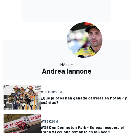
Más de
Andrea Iannone
MOTOGP
25 d
¿Qué pilotos han ganado carreras en MotoGP y
cuántas?
WSBK
26 d
WSBK en Donington Park - Bulega recupera el
trono y Lecuona remonta en la Race 2