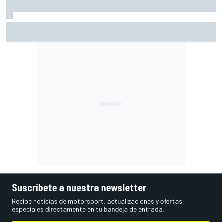
Márquez: "El año pasado marcaba la diferencia en puntos
en los que ahora voy algo peor"
Suscríbete a nuestra newsletter
Recibe noticias de motorsport, actualizaciones y ofertas
especiales directamente en tu bandeja de entrada.