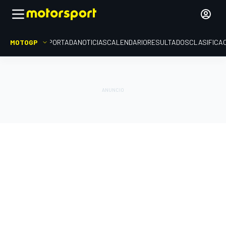
MOTOGP
PORTADA
NOTICIAS
CALENDARIO
RESULTADOS
CLASIFICA