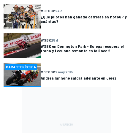
MOTOGP
24 d
¿Qué pilotos han ganado carreras en MotoGP y
cuántas?
WSBK
25 d
WSBK en Donington Park - Bulega recupera el
trono y Lecuona remonta en la Race 2
CARACTERÍSTICA
MOTOGP
2 may 2015
Andrea Iannone saldrá adelante en Jerez