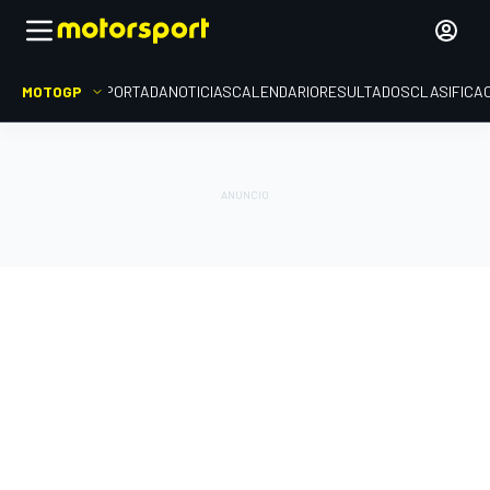
MOTOGP
PORTADA
NOTICIAS
CALENDARIO
RESULTADOS
CLASIFICA