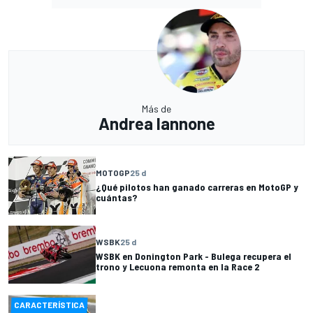
Más de
Andrea Iannone
MOTOGP
25 d
¿Qué pilotos han ganado carreras en MotoGP y
cuántas?
WSBK
25 d
WSBK en Donington Park - Bulega recupera el
trono y Lecuona remonta en la Race 2
CARACTERÍSTICA