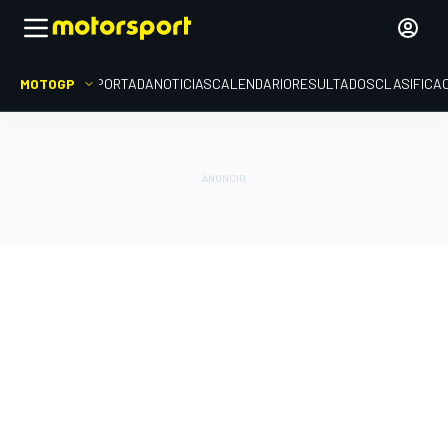
MOTOGP
PORTADA
NOTICIAS
CALENDARIO
RESULTADOS
CLASIFICA