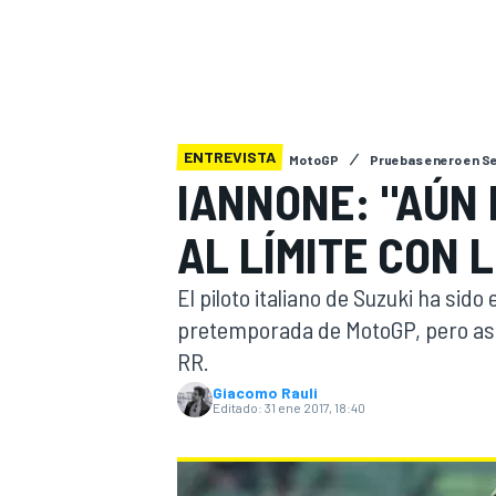
INDYCAR
WRC
ENTREVISTA
MotoGP
Pruebas enero en S
IANNONE: "AÚN 
AL LÍMITE CON 
El piloto italiano de Suzuki ha sido
pretemporada de MotoGP, pero aseg
RR.
WEC
FÓRMULA E
Giacomo Rauli
Editado:
31 ene 2017, 18:40