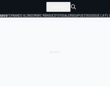
TODOS
ADOS
FERNANDO ALONSO
MARC MÁRQUEZ
FOTOGALERÍAS
APUESTAS
¡SIGUE LA F1,
P