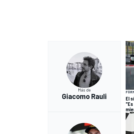
Más de
FÓRM
Giacomo Rauli
El s
"Es
mie