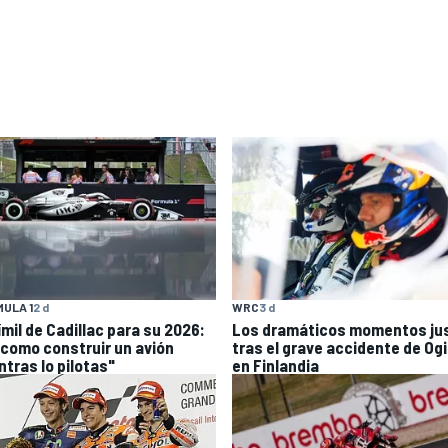
ULA 1
2 d
WRC
3 d
ímil de Cadillac para su 2026:
Los dramáticos momentos ju
 como construir un avión
tras el grave accidente de Ogi
ntras lo pilotas"
en Finlandia