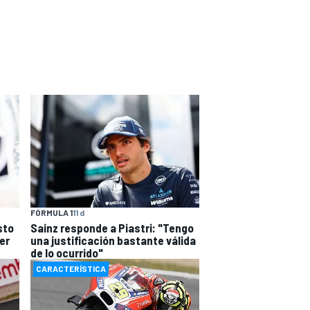
FÓRMULA 1
11 d
sto
Sainz responde a Piastri: "Tengo
er
una justificación bastante válida
de lo ocurrido"
CARACTERÍSTICA