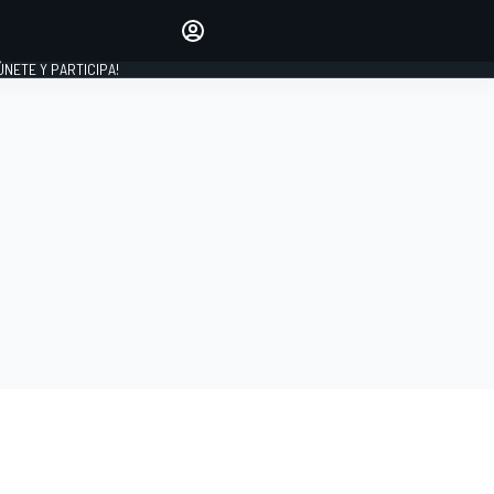
Haz que tu voz se escuche
comentando los artículos
 ÚNETE Y PARTICIPA!
INICIAR SESIÓN
EDICIÓN
ESPAÑA