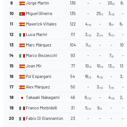
9
Jorge Martín
136
-
-
20
8
/2
/8
10
Miguel Oliveira
135
-
25
3
-
/1
/13
11
Maverick Viñales
122
4
-
9
6
/12
/7
/10
12
Luca Marini
111
3
2
5
-
/13
/14
/11
13
Marc Márquez
104
11
-
-
10
/5
/6
14
Marco Bezzecchi
93
-
-
7
-
/9
15
Joan Mir
77
10
10
13
13
/6
/6
/4
/4
16
Pol Espargaró
54
16
4
-
3
/3
/12
/13
17
Alex Márquez
50
-
3
1
-
/13
/15
18
Takaaki Nakagami
46
6
-
4
2
/10
/12
/14
19
Franco Morbidelli
31
5
9
-
-
/11
/7
20
Fabio Di Giannantonio
23
-
-
-
-