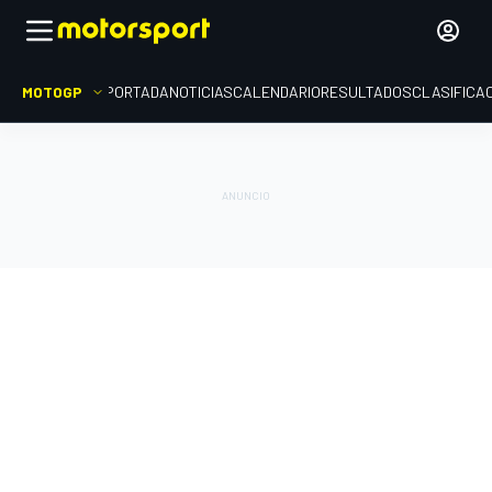
MOTOGP
PORTADA
NOTICIAS
CALENDARIO
RESULTADOS
CLASIFICA