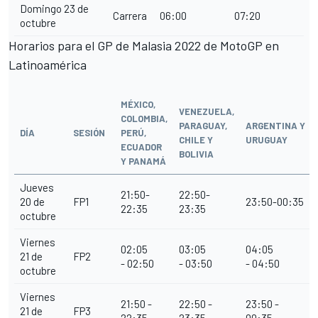
Domingo 23 de
Carrera
06:00
07:20
octubre
Horarios para el GP de Malasia 2022 de MotoGP en
Latinoamérica
MÉXICO,
VENEZUELA,
COLOMBIA,
PARAGUAY,
ARGENTINA
Y
DÍA
SESIÓN
PERÚ,
CHILE Y
URUGUAY
ECUADOR
BOLIVIA
Y PANAMÁ
Jueves
21:50-
22:50-
20 de
FP1
23:50-00:35
22:35
23:35
octubre
Viernes
02:05
03:05
04:05
21 de
FP2
- 02:50
- 03:50
- 04:50
octubre
Viernes
21:50 -
22:50 -
23:50 -
21 de
FP3
22:35
23:35
00:35