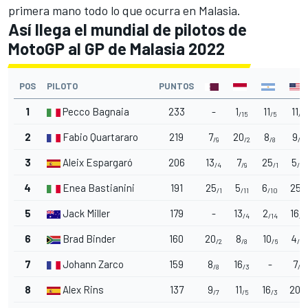
primera mano todo lo que ocurra en Malasia.
Así llega el mundial de pilotos de
MotoGP al GP de Malasia 2022
POS
PILOTO
PUNTOS
1
Pecco Bagnaia
233
-
1
11
11
/15
/5
/5
2
Fabio Quartararo
219
7
20
8
9
/9
/2
/8
/7
3
Aleix Espargaró
206
13
7
25
5
/4
/9
/1
/11
4
Enea Bastianini
191
25
5
6
25
/1
/11
/10
/1
5
Jack Miller
179
-
13
2
16
/4
/14
/3
6
Brad Binder
160
20
8
10
4
/2
/8
/6
/12
7
Johann Zarco
159
8
16
-
7
/8
/3
/9
8
Alex Rins
137
9
11
16
20
/7
/5
/3
/2