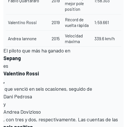
Fabio Quartararo
2019
1:58.303
mejor pole
position
Récord de
Valentino Rossi
2019
1:59.661
vuelta rápida
Velocidad
Andrea Iannone
2015
339.6 km/h
máxima
El piloto que más ha ganado en
Sepang
es
Valentino Rossi
,
que venció en seis ocasiones, seguido de
Dani Pedrosa
y
Andrea Dovizioso
, con tres y dos, respectivamente. Las cuentas de las
pole position