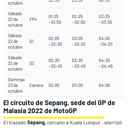
octubre
Sábado
01:25
02:25
03:25
22 de
FP4
- 01:55
- 02:55
- 03:55
octubre
Sábado
02:05
03:05
04:05
22 de
Q1
- 02:20
- 03:20
- 04:20
octubre
Sábado
02:30
03:30
04:30
22 de
Q2
- 02:45
- 03:45
- 04:45
octubre
Domingo
23 de
Carrera
02:00
03:00
04:00
octubre
El circuito de Sepang, sede del GP de
Malasia 2022 de MotoGP
El trazado
Sepang,
cercano a Kuala Lumpur , aterrizó