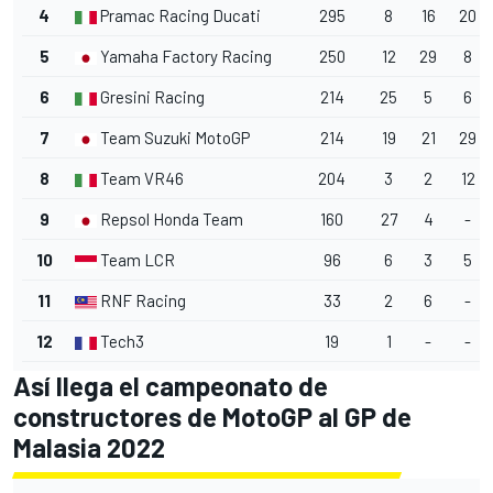
4
Pramac Racing Ducati
295
8
16
20
5
Yamaha Factory Racing
250
12
29
8
6
Gresini Racing
214
25
5
6
7
Team Suzuki MotoGP
214
19
21
29
8
Team VR46
204
3
2
12
9
Repsol Honda Team
160
27
4
-
10
Team LCR
96
6
3
5
11
RNF Racing
33
2
6
-
12
Tech3
19
1
-
-
Así llega el campeonato de
constructores de MotoGP al GP de
Malasia 2022