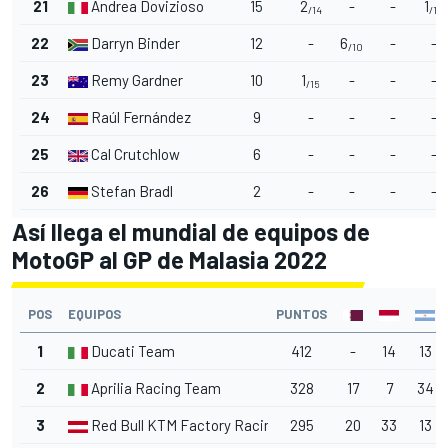
21
Andrea Dovizioso
15
2
-
-
1
/14
/15
22
Darryn Binder
12
-
6
-
-
/10
23
Remy Gardner
10
1
-
-
-
/15
24
Raúl Fernández
9
-
-
-
-
25
Cal Crutchlow
6
-
-
-
-
26
Stefan Bradl
2
-
-
-
-
Así llega el mundial de equipos de
MotoGP al GP de Malasia 2022
POS
EQUIPOS
PUNTOS
1
Ducati Team
412
-
14
13
2
Aprilia Racing Team
328
17
7
34
3
Red Bull KTM Factory Racing
295
20
33
13