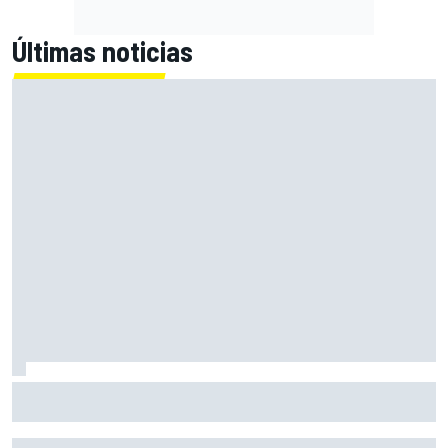
Últimas noticias
Marcus Ericsson seguirá con Andretti en la temporada
2027 de IndyCar