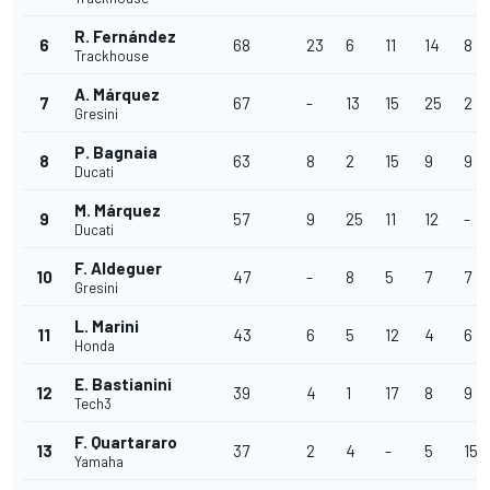
R. Fernández
6
68
23
6
11
14
8
Trackhouse
A. Márquez
7
67
-
13
15
25
2
Gresini
P. Bagnaia
8
63
8
2
15
9
9
Ducati
M. Márquez
9
57
9
25
11
12
-
Ducati
F. Aldeguer
10
47
-
8
5
7
7
Gresini
L. Marini
11
43
6
5
12
4
6
Honda
E. Bastianini
12
39
4
1
17
8
9
Tech3
F. Quartararo
13
37
2
4
-
5
15
Yamaha