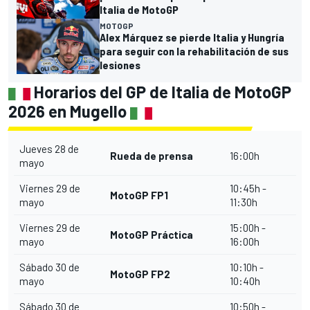
Italia de MotoGP
MOTOGP
Alex Márquez se pierde Italia y Hungría
para seguir con la rehabilitación de sus
lesiones
Horarios del GP de Italia de MotoGP
2026 en Mugello
Jueves 28 de
Rueda de prensa
16:00h
mayo
Viernes 29 de
10:45h -
MotoGP FP1
mayo
11:30h
Viernes 29 de
15:00h -
MotoGP Práctica
mayo
16:00h
Sábado 30 de
10:10h -
MotoGP FP2
mayo
10:40h
Sábado 30 de
10:50h -