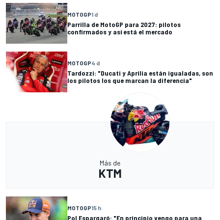
MOTOGP
1 d
Parrilla de MotoGP para 2027: pilotos
confirmados y así está el mercado
MOTOGP
4 d
Tardozzi: "Ducati y Aprilia están igualadas, son
los pilotos los que marcan la diferencia"
Más de
KTM
MOTOGP
15 h
Pol Espargaró: "En principio vengo para una