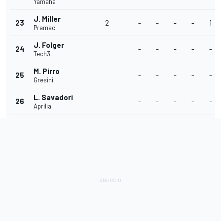
Yamaha
J. Miller
23
2
-
-
-
-
1
Pramac
J. Folger
24
-
-
-
-
-
Tech3
M. Pirro
25
-
-
-
-
-
Gresini
L. Savadori
26
-
-
-
-
-
Aprilia