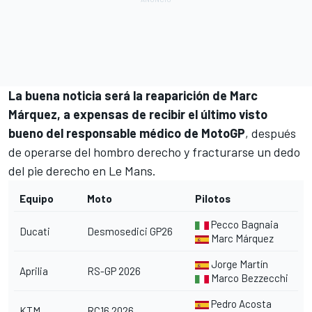
La buena noticia será la reaparición de Marc
Márquez, a expensas de recibir el último visto
bueno del responsable médico de MotoGP
, después
de operarse del hombro derecho y fracturarse un dedo
del pie derecho en Le Mans.
Eq
uipo
Moto
Pilotos
Pecco Bagnaia
Ducati
Desmosedici GP26
Marc Márquez
Jorge Martín
Aprilia
RS-GP 2026
Marco Bezzecchi
Pedro Acosta
KTM
RC16 2026