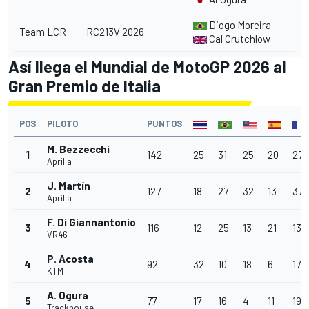
Diogo Moreira
Team LCR
RC213V 2026
Cal Crutchlow
Así llega el Mundial de MotoGP 2026 al
Gran Premio de Italia
POS
PILOTO
PUNTOS
M. Bezzecchi
1
142
25
31
25
20
27
Aprilia
J. Martín
2
127
18
27
32
13
37
Aprilia
F. Di Giannantonio
3
116
12
25
13
21
13
VR46
P. Acosta
4
92
32
10
18
6
17
KTM
A. Ogura
5
77
17
16
4
11
19
Trackhouse