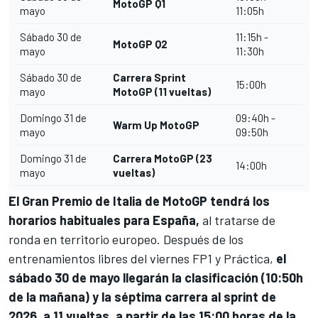
MotoGP Q1
mayo
11:05h
Sábado 30 de
11:15h -
MotoGP Q2
mayo
11:30h
Sábado 30 de
Carrera Sprint
15:00h
mayo
MotoGP (11 vueltas)
Domingo 31 de
09:40h -
Warm Up MotoGP
mayo
09:50h
Domingo 31 de
Carrera MotoGP (23
14:00h
mayo
vueltas)
El Gran Premio de Italia de
MotoGP tendrá los
horarios habituales para España,
al tratarse de
ronda en territorio europeo. Después de los
entrenamientos libres del viernes FP1 y Práctica,
el
sábado 30 de mayo llegarán la clasificación (10:50h
de la mañana) y la séptima carrera al sprint de
2026, a 11 vueltas
,
a partir de las 15:00 horas de la