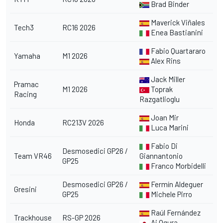
Brad Binder
Maverick Viñales
Tech3
RC16 2026
Enea Bastianini
Fabio Quartararo
Yamaha
M1 2026
Alex Rins
Jack Miller
Pramac
M1 2026
Toprak
Racing
Razgatlioglu
Joan Mir
Honda
RC213V 2026
Luca Marini
Fabio Di
Desmosedici GP26 /
Team VR46
Giannantonio
GP25
Franco Morbidelli
Desmosedici GP26 /
Fermín Aldeguer
Gresini
GP25
Michele Pirro
Raúl Fernández
Trackhouse
RS-GP 2026
Ai Ogura