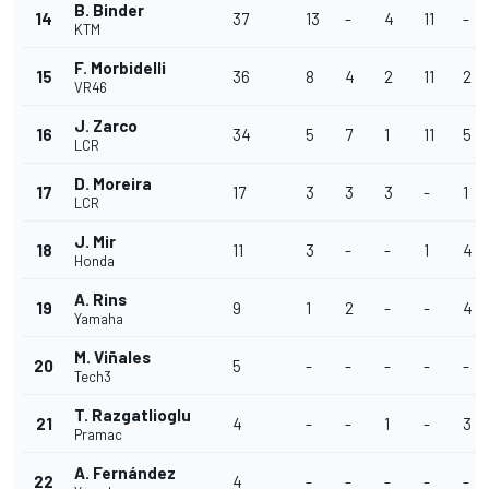
B. Binder
14
37
13
-
4
11
-
KTM
F. Morbidelli
15
36
8
4
2
11
2
VR46
J. Zarco
16
34
5
7
1
11
5
LCR
D. Moreira
17
17
3
3
3
-
1
LCR
J. Mir
18
11
3
-
-
1
4
Honda
A. Rins
19
9
1
2
-
-
4
Yamaha
M. Viñales
20
5
-
-
-
-
-
Tech3
T. Razgatlioglu
21
4
-
-
1
-
3
Pramac
A. Fernández
22
4
-
-
-
-
-