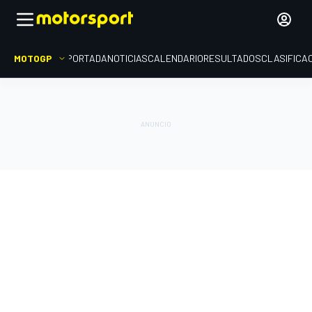
MOTOGP
PORTADA
NOTICIAS
CALENDARIO
RESULTADOS
CLASIFICA