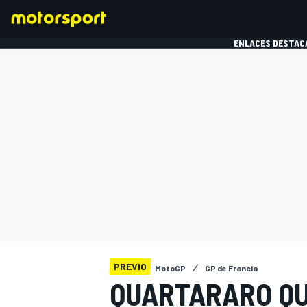
ENLACES DESTAC
FÓRMULA 1
MOTOG
PREVIO
MotoGP
GP de Francia
QUARTARARO QU