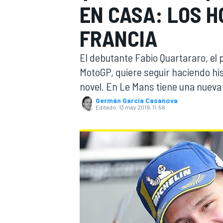
EN CASA: LOS H
INDYCAR
WRC
FRANCIA
El debutante Fabio Quartararo, el 
MotoGP, quiere seguir haciendo hi
novel. En Le Mans tiene una nueva
Germán Garcia Casanova
Editado:
13 may 2019, 11:56
WEC
FÓRMULA E