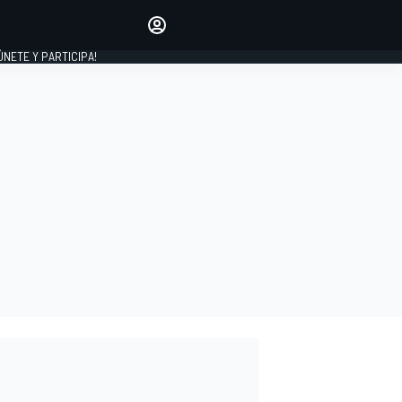
Haz que tu voz se escuche
comentando los artículos
 ÚNETE Y PARTICIPA!
INICIAR SESIÓN
EDICIÓN
ESPAÑA