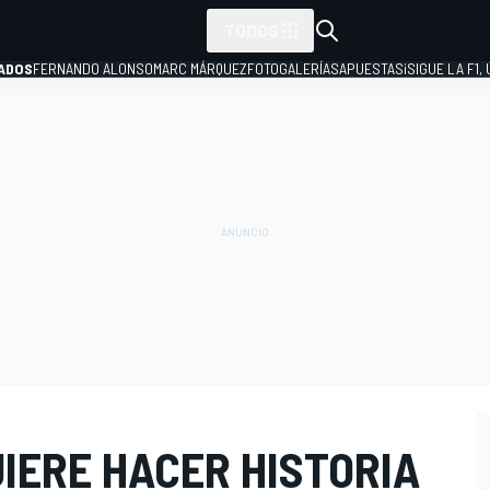
TODOS
ADOS
FERNANDO ALONSO
MARC MÁRQUEZ
FOTOGALERÍAS
APUESTAS
¡SIGUE LA F1,
P
IERE HACER HISTORIA