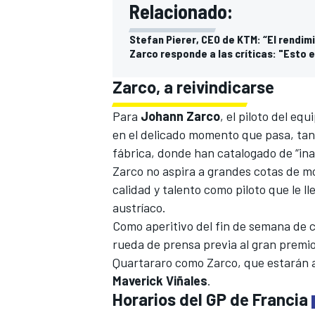
Relacionado:
Stefan Pierer, CEO de KTM: “El rendi
Zarco responde a las críticas: "Esto 
Zarco, a reivindicarse
Para
Johann Zarco
, el piloto del eq
en el delicado momento que pasa, ta
fábrica, donde han catalogado de
“in
Zarco no aspira a grandes cotas de m
MÁS CATEGORÍAS
calidad y talento como piloto que le l
austríaco.
Como aperitivo del fin de semana de c
rueda de prensa previa al gran premi
Quartararo como Zarco, que estarán
Maverick Viñales
.
Horarios del GP de Francia