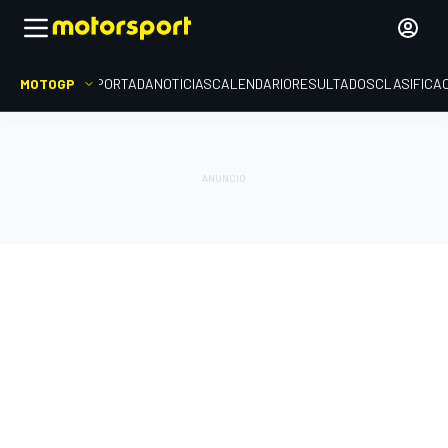
MOTOGP
PORTADA
NOTICIAS
CALENDARIO
RESULTADOS
CLASIFICA