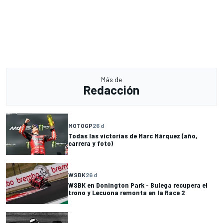
Más de
Redacción
MOTOGP
26 d
Todas las victorias de Marc Márquez (año,
carrera y foto)
WSBK
26 d
WSBK en Donington Park - Bulega recupera el
trono y Lecuona remonta en la Race 2