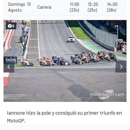
Domingo 13
11:00
12:20
14:00
Carrera
Agosto
(23v)
(25v)
(28v)
5
Iannone hizo la pole y consiguió su primer triunfo en
MotoGP.