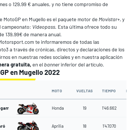
 mes o 129,99 € anuales, y no tiene compromiso de
de
MotoGP
en Mugello es el paquete motor de
Movistar+,
y
del campeonato:
Videopass
. Esta última ofrece todo su
 de 139,99€ de manera anual.
Motorsport.com
te informaremos de todas las
to3 a través de crónicas, directos y declaraciones de los
irnos en nuestras redes sociales y en nuestra aplicación
era gratuita,
en el
banner
inferior del artículo.
oGP en Mugello 2022
MOTO
VUELTAS
TIEMPO
D
agami
Honda
19
1'46.662
aró
Aprilia
18
1'47.070