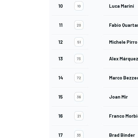
10
Luca Marini
10
11
Fabio Quarta
20
12
Michele Pirro
51
13
Alex Márque
73
14
Marco Bezze
72
15
Joan Mir
36
16
Franco Morbid
21
17
Brad Binder
33