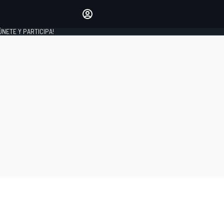
Haz que tu voz se escuche
comentando los artículos
 ÚNETE Y PARTICIPA!
INICIAR SESIÓN
EDICIÓN
ESPAÑA