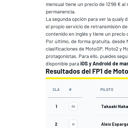
mensual tiene un precio de 12'99 € al
permanencia.
La segunda opción para ver la qualy 
el propio servicio de retransmisión 
contenido en inglés y tiene un precio
Por último, de forma gratuita, desde
clasificaciones de MotoGP, Moto2 y Mo
protagonistas. Para ello, puedes segu
disponible para
iOS y Android de man
Resultados del FP1 de Mot
CLA
#
PILOTO
1
Takaaki Nak
30
2
Aleix Esparg
41