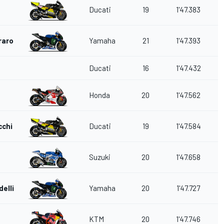
Ducati
19
1'47.383
raro
Yamaha
21
1'47.393
Ducati
16
1'47.432
z
Honda
20
1'47.562
cchi
Ducati
19
1'47.584
Suzuki
20
1'47.658
elli
Yamaha
20
1'47.727
KTM
20
1'47.746