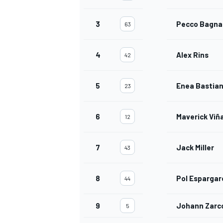
3
Pecco Bagna
63
4
Alex Rins
42
5
Enea Bastian
23
6
Maverick Viñ
12
7
Jack Miller
43
8
Pol Espargar
44
9
Johann Zarc
5