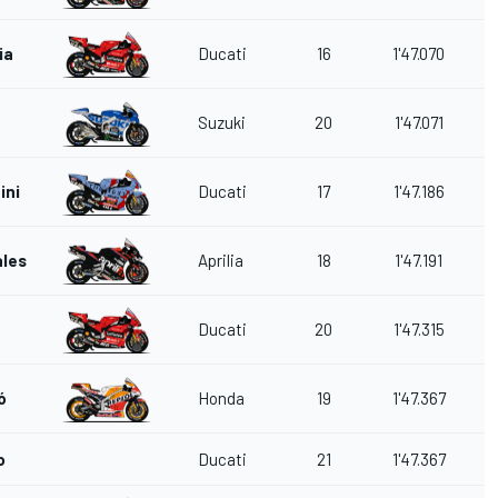
ia
Ducati
16
1'47.070
Suzuki
20
1'47.071
ini
Ducati
17
1'47.186
ales
Aprilia
18
1'47.191
Ducati
20
1'47.315
ó
Honda
19
1'47.367
o
Ducati
21
1'47.367