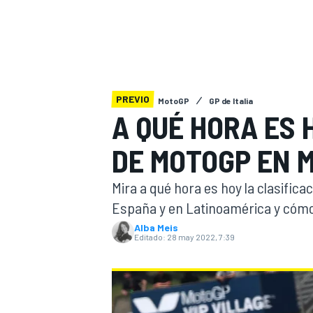
INDYCAR
WRC
PREVIO
MotoGP
GP de Italia
A QUÉ HORA ES 
DE MOTOGP EN 
Mira a qué hora es hoy la clasifica
España y en Latinoamérica y cómo
Alba Meis
Editado:
28 may 2022, 7:39
WEC
FÓRMULA E