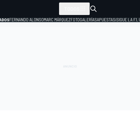
TODOS
ADOS
FERNANDO ALONSO
MARC MÁRQUEZ
FOTOGALERÍAS
APUESTAS
¡SIGUE LA F1,
P