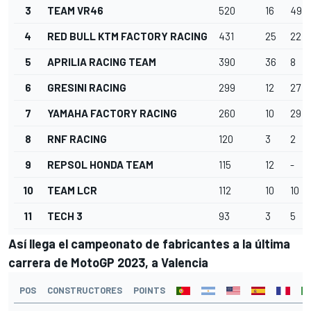
3
TEAM VR46
520
16
49
4
RED BULL KTM FACTORY RACING
431
25
22
5
APRILIA RACING TEAM
390
36
8
6
GRESINI RACING
299
12
27
7
YAMAHA FACTORY RACING
260
10
29
8
RNF RACING
120
3
2
9
REPSOL HONDA TEAM
115
12
-
10
TEAM LCR
112
10
10
11
TECH 3
93
3
5
Así llega el campeonato de fabricantes a la última
carrera de MotoGP 2023, a Valencia
POS
CONSTRUCTORES
POINTS