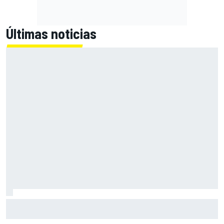
Últimas noticias
El momento en el que Stroll llegó a dejar de disfrutar de las
carreras