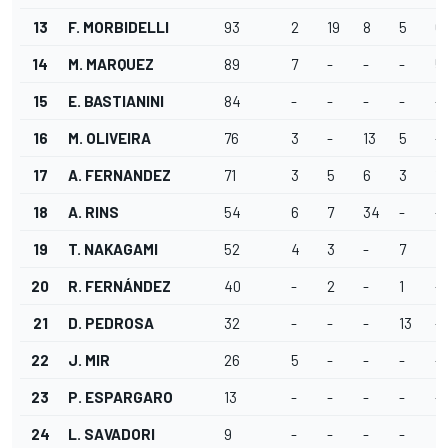
13
F. MORBIDELLI
93
2
19
8
5
6
14
M. MARQUEZ
89
7
-
-
-
5
15
E. BASTIANINI
84
-
-
-
-
-
16
M. OLIVEIRA
76
3
-
13
5
-
17
A. FERNANDEZ
71
3
5
6
3
13
18
A. RINS
54
6
7
34
-
-
19
T. NAKAGAMI
52
4
3
-
7
7
20
R. FERNÁNDEZ
40
-
2
-
1
-
21
D. PEDROSA
32
-
-
-
13
-
22
J. MIR
26
5
-
-
-
-
23
P. ESPARGARO
13
-
-
-
-
-
24
L. SAVADORI
9
-
-
-
-
4