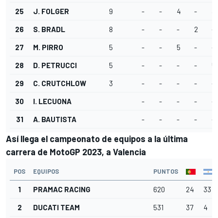
25
J. FOLGER
9
-
-
4
-
3
26
S. BRADL
8
-
-
-
2
-
27
M. PIRRO
5
-
-
5
-
-
28
D. PETRUCCI
5
-
-
-
-
5
29
C. CRUTCHLOW
3
-
-
-
-
-
30
I. LECUONA
-
-
-
-
-
31
A. BAUTISTA
-
-
-
-
-
Así llega el campeonato de equipos a la última
carrera de MotoGP 2023, a Valencia
POS
EQUIPOS
PUNTOS
1
PRAMAC RACING
620
24
33
2
DUCATI TEAM
531
37
4