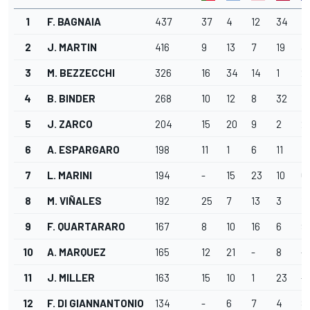
1
F. BAGNAIA
437
37
4
12
34
7
2
J. MARTIN
416
9
13
7
19
3
3
M. BEZZECCHI
326
16
34
14
1
2
4
B. BINDER
268
10
12
8
32
19
5
J. ZARCO
204
15
20
9
2
2
6
A. ESPARGARO
198
11
1
6
11
13
7
L. MARINI
194
-
15
23
10
6
8
M. VIÑALES
192
25
7
13
3
1
9
F. QUARTARARO
167
8
10
16
6
9
10
A. MARQUEZ
165
12
21
-
8
-
11
J. MILLER
163
15
10
1
23
-
12
F. DI GIANNANTONIO
134
-
6
7
4
8