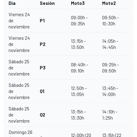
Día
Sesión
Moto3
Moto2
Viernes 24
09:00h -
09:50h -
de
P1
09:35h
10:30h
noviembre
Viernes 24
13:15h -
14:05h -
de
P2
13:50h
14:45h
noviembre
Sábado 25
08:40h -
09:25h -
de
P3
09:10h
09:50h
noviembre
Sábado 25
12:50h -
13:45h -
de
Q1
13:05h
14:00h
noviembre
Sábado 25
13:15h -
14:10h -
de
Q2
13:30h
1:25h
noviembre
Domingo 26
12:00h (20
13:15h (22