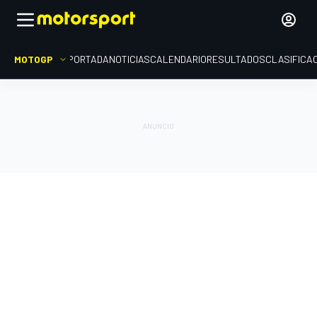
MOTOGP
PORTADA
NOTICIAS
CALENDARIO
RESULTADOS
CLASIFICA