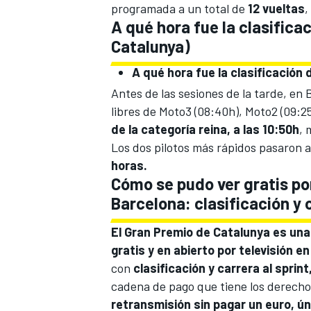
programada a un total de
12 vueltas
,
A qué hora fue la clasific
Catalunya)
A qué hora fue la clasificación
Antes de las sesiones de la tarde, en
libres de Moto3 (08:40h), Moto2 (09:25
de la categoría reina, a las 10:50h
, 
Los dos pilotos más rápidos pasaron a
horas.
Cómo se pudo ver gratis po
MÁS CATEGORÍAS
Barcelona: clasificación y 
El Gran Premio de Catalunya es una
gratis y en abierto por televisión e
con
clasificación y carrera al spri
cadena de pago que tiene los derecho
retransmisión sin pagar un euro, ú