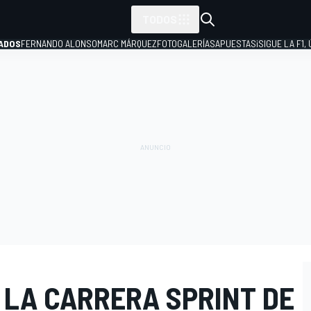
TODOS
ADOS
FERNANDO ALONSO
MARC MÁRQUEZ
FOTOGALERÍAS
APUESTAS
¡SIGUE LA F1,
P
 LA CARRERA SPRINT DE