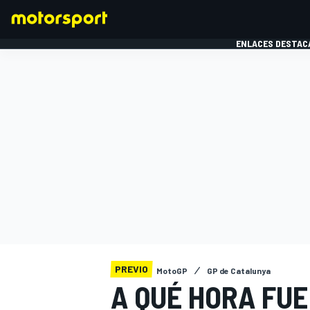
ENLACES DESTAC
FÓRMULA 1
MOTOG
PREVIO
MotoGP
GP de Catalunya
A QUÉ HORA FUE