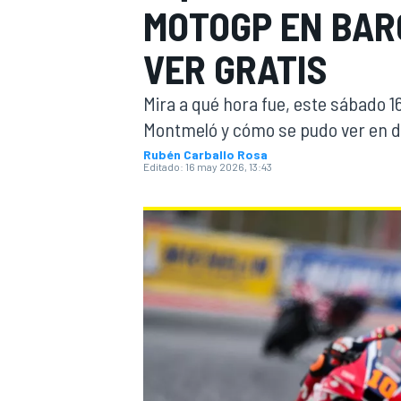
MOTOGP EN BAR
INDYCAR
WRC
VER GRATIS
Mira a qué hora fue, este sábado 16
Montmeló y cómo se pudo ver en di
Rubén Carballo Rosa
Editado:
16 may 2026, 13:43
WEC
FÓRMULA E