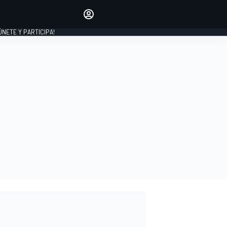
Haz que tu voz se escuche
comentando los artículos
 ÚNETE Y PARTICIPA!
INICIAR SESIÓN
EDICIÓN
ESPAÑA