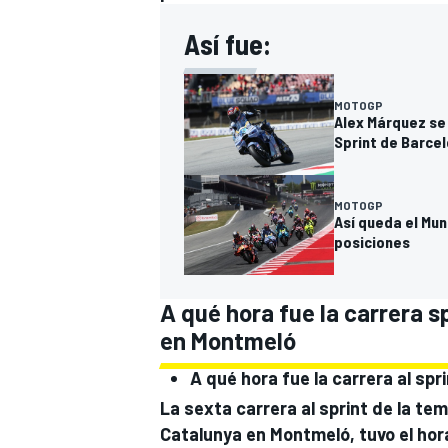
Así fue:
MOTOGP
Alex Márquez se 
Sprint de Barce
MOTOGP
Así queda el Mun
posiciones
A qué hora fue la carrera 
en Montmeló
A qué hora fue la carrera al sp
La sexta carrera al sprint de la t
Catalunya en Montmeló, tuvo el hora