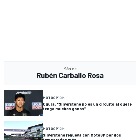
Más de
Rubén Carballo Rosa
MOTOGP
10 h
Ogura: "Silverstone no es un circuito al que le
tenga muchas ganas"
MOTOGP
12 h
Silverstone renueva con MotoGP por dos
temporadas más