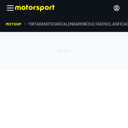
MOTOGP
PORTADA
NOTICIAS
CALENDARIO
RESULTADOS
CLASIFICA