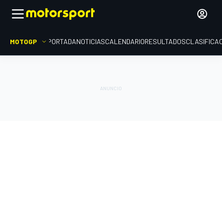
MOTOGP
PORTADA
NOTICIAS
CALENDARIO
RESULTADOS
CLASIFICA