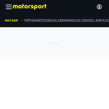
MOTOGP
PORTADA
NOTICIAS
CALENDARIO
RESULTADOS
CLASIFICA