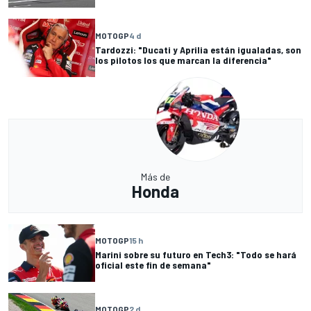
MOTOGP
4 d
Tardozzi: "Ducati y Aprilia están igualadas, son
los pilotos los que marcan la diferencia"
Más de
Honda
MOTOGP
15 h
Marini sobre su futuro en Tech3: "Todo se hará
oficial este fin de semana"
MOTOGP
2 d