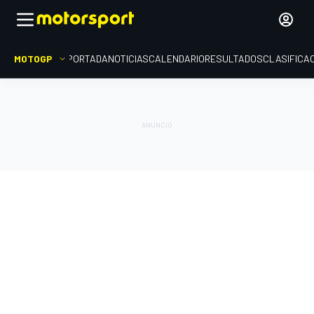
MOTOGP
PORTADA
NOTICIAS
CALENDARIO
RESULTADOS
CLASIFICA