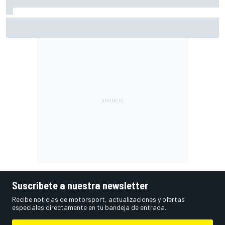
Vowles defiende el proyecto de Williams pese a sus pobres
resultados en 2026
Suscríbete a nuestra newsletter
Recibe noticias de motorsport, actualizaciones y ofertas
especiales directamente en tu bandeja de entrada.