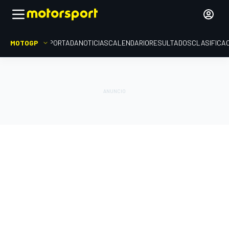
MOTOGP
PORTADA
NOTICIAS
CALENDARIO
RESULTADOS
CLASIFICA