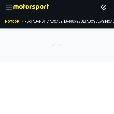
MOTOGP
PORTADA
NOTICIAS
CALENDARIO
RESULTADOS
CLASIFICA