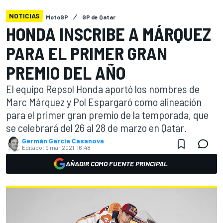
NOTICIAS
MotoGP
GP de Qatar
HONDA INSCRIBE A MÁRQUEZ
PARA EL PRIMER GRAN
PREMIO DEL AÑO
El equipo Repsol Honda aportó los nombres de
Marc Márquez y Pol Espargaró como alineación
para el primer gran premio de la temporada, que
se celebrará del 26 al 28 de marzo en Qatar.
Germán Garcia Casanova
Editado:
9 mar 2021, 16:48
AÑADIR COMO FUENTE PRINCIPAL