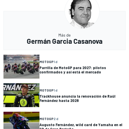
Más de
Germán Garcia Casanova
MOTOGP
1 d
Parrilla de MotoGP para 2027: pilotos
confirmados y así está el mercado
MOTOGP
1 d
Trackhouse anuncia la renovación de Raúl
Fernández hasta 2028
MOTOGP
2 d
Augusto Fernández, wild card de Yamaha en el
GP de Gran Bretaña