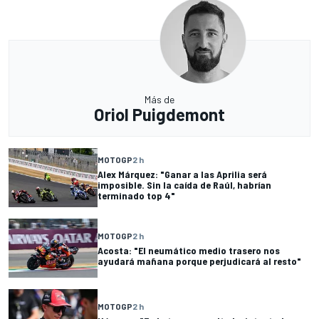
Más de
Oriol Puigdemont
MOTOGP
2 h
Alex Márquez: "Ganar a las Aprilia será
imposible. Sin la caída de Raúl, habrían
terminado top 4"
MOTOGP
2 h
Acosta: "El neumático medio trasero nos
ayudará mañana porque perjudicará al resto"
MOTOGP
2 h