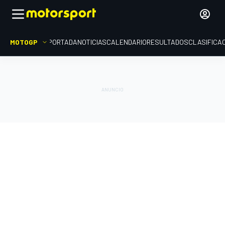
MOTOGP
PORTADA
NOTICIAS
CALENDARIO
RESULTADOS
CLASIFICA